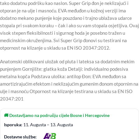
tako dodatnu podršku kao naslon. Super Grip đon je neklizajući i
otporan je na ulje i masnoću. EVA međuđon u kožnoj verziji ima
dodatno mekano punjenje koje pouzdano i trajno ublažava udarce
stopala pri svakom koraku – čak i ako su vam stopala osjetljiva. Ovaj
visok stepen fleksibilnosti i sigurnog hoda je posebno tražen u
medicinskim okruženjima. Svi Super Grip đonovi su testirani na
otpornost na klizanje u skladu sa EN ISO 20347:2012.
Anatomski oblikovani uložak od pluta i lateksa sa dodatnim mekim
punjenjem Gornjište: glatka koža Detalji: individualno podesiva
metalna kopča Podstava uloška: antilop Đon: EVA međuđon sa
amortizirajućim efektom i neklizajućim gumenim đonom otpornim na
ulje i masnoću Otpornost na klizanje testirana u skladu sa EN ISO
20347:201
🚚 Dostavljamo na području cijele Bosne i Hercegovine
Isporuka:
11. Augusta – 13. Augusta
Dostavne službe: