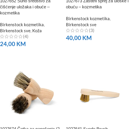
1027652 Suho sredstvo za
1027673 Zaštitni sprej za uloške i
čišćenje uložaka i obuće –
obuću – kozmetika
kozmetika
Birkenstock kozmetika
,
Birkenstock kozmetika
,
Birkenstock sve
(3)
Birkenstock sve
,
Koža
(4)
40,00
KM
24,00
KM
NARUČITE
NARUČITE
1027674 Četka za nanošenje (2
1027641 Suede Brush