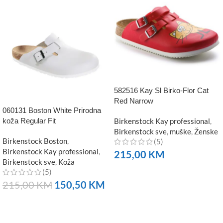
582516 Kay Sl Birko-Flor Cat
Red Narrow
060131 Boston White Prirodna
koža Regular Fit
Birkenstock Kay professional
,
Birkenstock sve
,
muške
,
Ženske
Birkenstock Boston
,
(5)
Birkenstock Kay professional
,
215,00
KM
Birkenstock sve
,
Koža
(5)
NARUČITE
215,00
KM
150,50
KM
NARUČITE