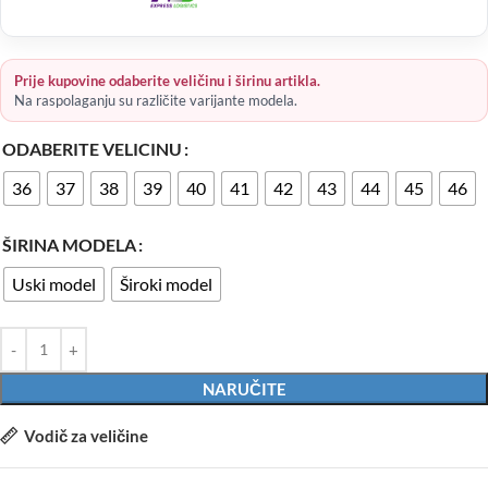
Prije kupovine odaberite veličinu i širinu artikla.
Na raspolaganju su različite varijante modela.
ODABERITE VELICINU
36
37
38
39
40
41
42
43
44
45
46
ŠIRINA MODELA
Uski model
Široki model
NARUČITE
Vodič za veličine