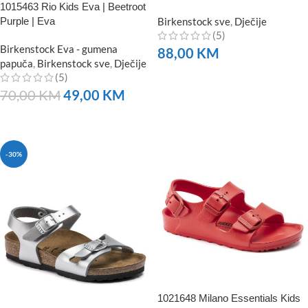
1015463 Rio Kids Eva | Beetroot
Purple | Eva
Birkenstock sve
,
Dječije
(5)
Birkenstock Eva - gumena
88,00
KM
papuča
,
Birkenstock sve
,
Dječije
(5)
NARUČITE
70,00
KM
49,00
KM
NARUČITE
-30%
1021648 Milano Essentials Kids