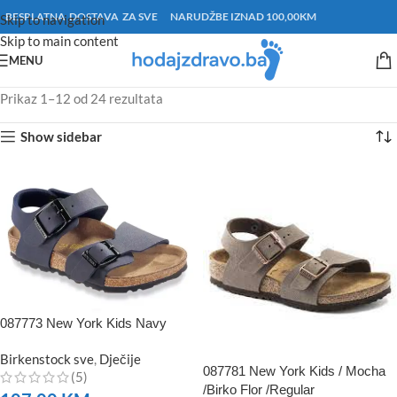
BESPLATNA DOSTAVA ZA SVE NARUDŽBE IZNAD 100,00KM
Skip to navigation
Skip to main content
MENU
Prikaz 1–12 od 24 rezultata
Show sidebar
087773 New York Kids Navy
Birkenstock sve
,
Dječije
087781 New York Kids / Mocha
(5)
/Birko Flor /Regular