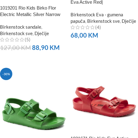
Eva Active Red|
1019201 Rio Kids Birko Flor
Electric Metallic Silver Narrow
Birkenstock Eva - gumena
papuča
,
Birkenstock sve
,
Dječije
Birkenstock sandale
,
(4)
Birkenstock sve
,
Dječije
68,00
KM
(5)
NARUČITE
127,00
KM
88,90
KM
NARUČITE
-30%