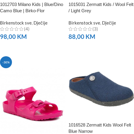
1012703 Milano Kids | Blue/Dino
1015031 Zermatt Kids / Wool Felt
Camo Blue | Birko-Flor
/ Light Grey
Birkenstock sve
,
Dječije
Birkenstock sve
,
Dječije
(4)
(3)
98,00
KM
88,00
KM
NARUČITE
NARUČITE
-30%
1016528 Zermatt Kids Wool Felt
Blue Narrow