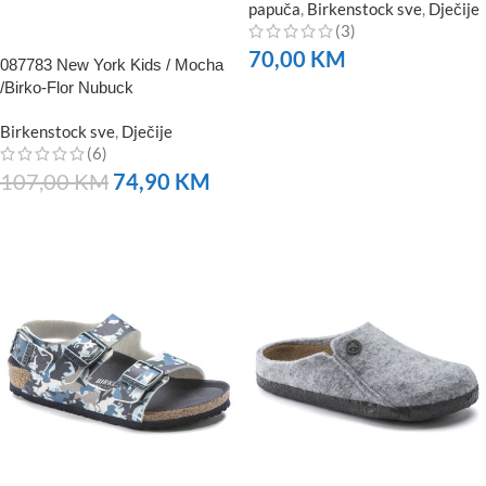
papuča
,
Birkenstock sve
,
Dječije
(3)
70,00
KM
087783 New York Kids / Mocha
/Birko-Flor Nubuck
NARUČITE
Birkenstock sve
,
Dječije
(6)
107,00
KM
74,90
KM
NARUČITE