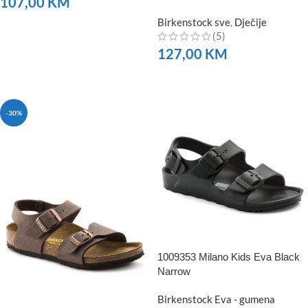
107,00
KM
Birkenstock sve
,
Dječije
NARUČITE
(5)
127,00
KM
NARUČITE
-30%
1009353 Milano Kids Eva Black
Narrow
Birkenstock Eva - gumena