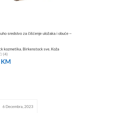
uho sredstvo za čišćenje uložaka i obuće –
ck kozmetika
,
Birkenstock sve
,
Koža
(4)
0
KM
TE
6 Decembra, 2023