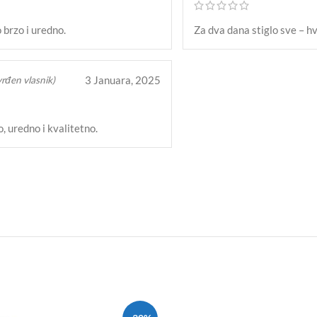
 brzo i uredno.
Za dva dana stiglo sve – h
3 Januara, 2025
rđen vlasnik)
, uredno i kvalitetno.