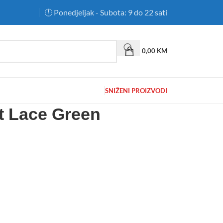
🕛 Ponedjeljak - Subota: 9 do 22 sati
0,00
KM
SNIŽENI PROIZVODI
t Lace Green