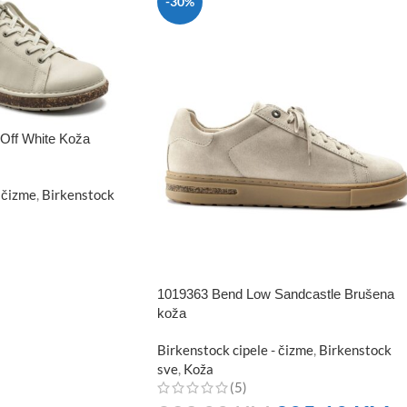
-30%
Off White Koža
 čizme
,
Birkenstock
1019363 Bend Low Sandcastle Brušena
koža
Birkenstock cipele - čizme
,
Birkenstock
sve
,
Koža
(5)