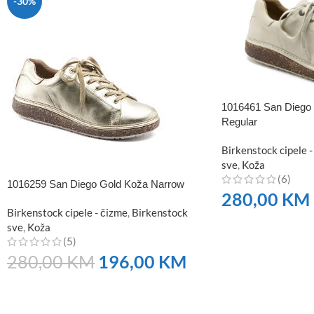
-30%
1016461 San Diego 
Regular
Birkenstock cipele -
sve
,
Koža
(6)
1016259 San Diego Gold Koža Narrow
280,00
KM
Birkenstock cipele - čizme
,
Birkenstock
NARUČITE
sve
,
Koža
(5)
280,00
KM
196,00
KM
NARUČITE