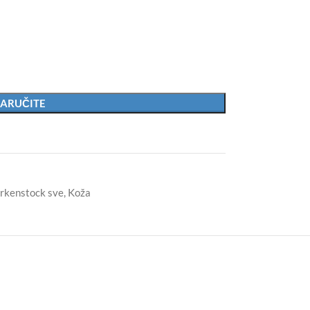
ARUČITE
irkenstock sve
,
Koža