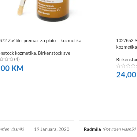
672 Zaštitni premaz za pluto – kozmetika
1027652 S
kozmetika
enstock kozmetika
,
Birkenstock sve
(4)
Birkensto
,00
KM
24,0
RUČITE
NARUČI
19 Januara, 2020
Radmila
rđen vlasnik)
(Potvrđen vlasnik)