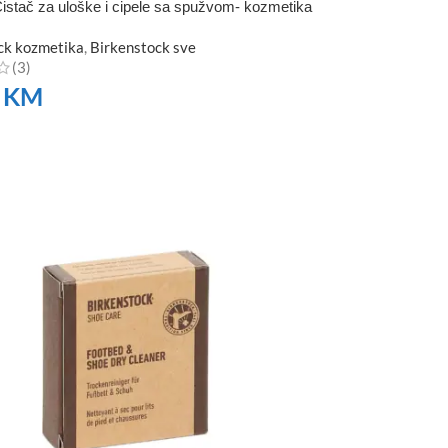
istač za uloške i cipele sa spužvom- kozmetika
ck kozmetika
,
Birkenstock sve
(3)
0
KM
TE