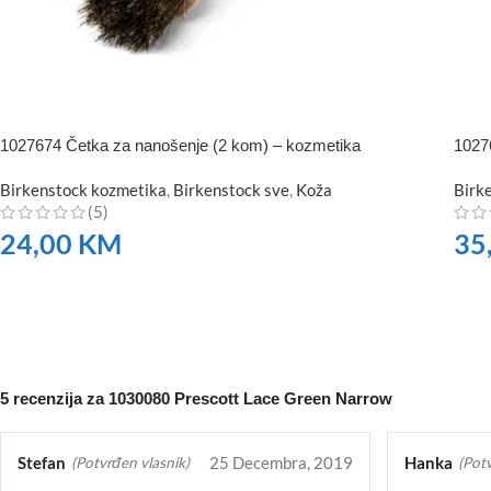
1027674 Četka za nanošenje (2 kom) – kozmetika
1027
Birkenstock kozmetika
,
Birkenstock sve
,
Koža
Birk
(5)
24,00
KM
35
NARUČITE
NA
5 recenzija za
1030080 Prescott Lace Green Narrow
Stefan
25 Decembra, 2019
Hanka
(Potvrđen vlasnik)
(Potv