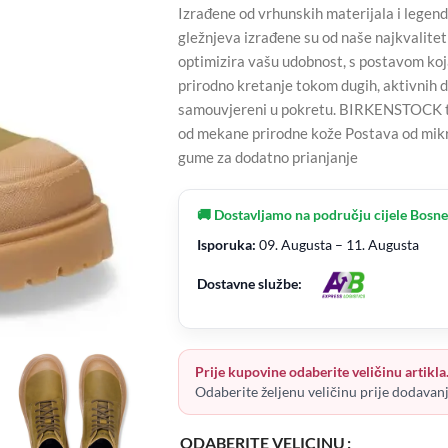
Izrađene od vrhunskih materijala i legen
gležnjeva izrađene su od naše najkvalitet
optimizira vašu udobnost, s postavom koj
prirodno kretanje tokom dugih, aktivnih 
samouvjereni u pokretu. BIRKENSTOCK ta
od mekane prirodne kože Postava od mikro
gume za dodatno prianjanje
🚚 Dostavljamo na području cijele Bosne
Isporuka:
09. Augusta – 11. Augusta
Dostavne službe:
Prije kupovine odaberite veličinu artikla
Odaberite željenu veličinu prije dodavan
ODABERITE VELICINU