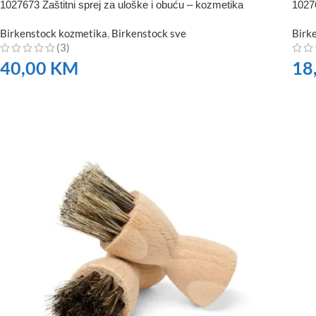
1027673 Zaštitni sprej za uloške i obuću – kozmetika
1027
Birkenstock kozmetika
,
Birkenstock sve
Birk
(3)
40,00
KM
18
NARUČITE
NA