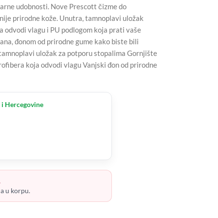
darne udobnosti. Nove Prescott čizme do
nije prirodne kože. Unutra, tamnoplavi uložak
a odvodi vlagu i PU podlogom koja prati vaše
dana, đonom od prirodne gume kako biste bili
mnoplavi uložak za potporu stopalima Gornjište
fibera koja odvodi vlagu Vanjski đon od prirodne
 i Hercegovine
.
ja u korpu.