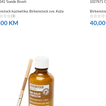
641 Suede Brush
1027671 Č
enstock kozmetika
,
Birkenstock sve
,
Koža
Birkensto
(3)
,00
KM
40,0
RUČITE
NARUČI