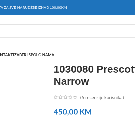
A ZA SVE NARUDŽBE IZNAD 100,00KM
NTAKT
IZABERI SPOL
O NAMA
1030080 Prescot
Narrow
(
5
recenzije korisnika)
450,00
KM