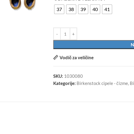
37
38
39
40
41
N
Vodič za veličine
SKU:
1030080
Kategorije:
Birkenstock cipele - čizme
,
B