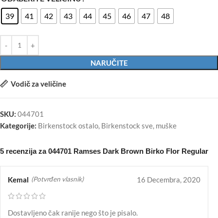
39
41
42
43
44
45
46
47
48
NARUČITE
Vodič za veličine
SKU:
044701
Kategorije:
Birkenstock ostalo
,
Birkenstock sve
,
muške
5 recenzija za
044701 Ramses Dark Brown Birko Flor Regular
Kemal
16 Decembra, 2020
(Potvrđen vlasnik)
Dostavljeno čak ranije nego što je pisalo.