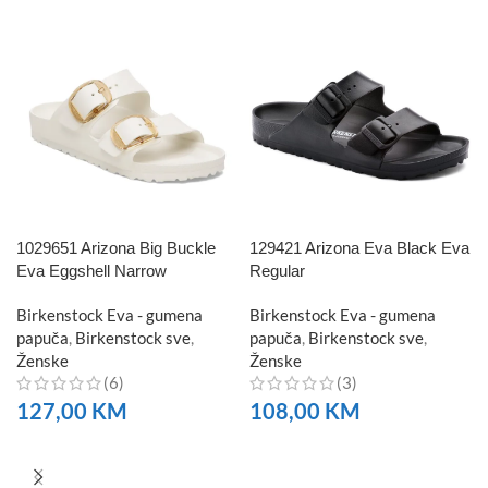
1029651 Arizona Big Buckle
129421 Arizona Eva Black Eva
Eva Eggshell Narrow
Regular
Birkenstock Eva - gumena
Birkenstock Eva - gumena
papuča
,
Birkenstock sve
,
papuča
,
Birkenstock sve
,
Ženske
Ženske
(6)
(3)
127,00
KM
108,00
KM
NARUČITE
NARUČITE