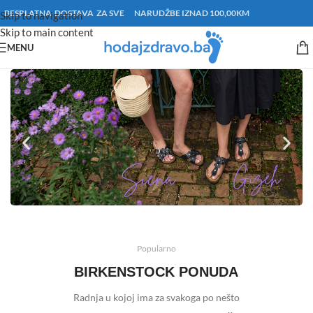
BESPLATNA DOSTAVA ZA SVE NARUDŽBE IZNAD 100,00KM
Skip to navigation
Skip to main content
MENU
Popularno
BIRKENSTOCK PONUDA
Radnja u kojoj ima za svakoga po nešto