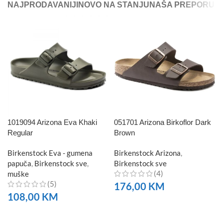
NAJPRODAVANIJI
NOVO NA STANJU
NAŠA PREPORUK
1019094 Arizona Eva Khaki
051701 Arizona Birkoflor Dark
Regular
Brown
Birkenstock Eva - gumena
Birkenstock Arizona
,
papuča
,
Birkenstock sve
,
Birkenstock sve
(4)
muške
(5)
176,00
KM
108,00
KM
NARUČITE
NARUČITE