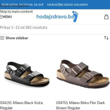
BESPLATNA DOSTAVA ZA SVE NARUDŽBE IZNAD 100,00KM
Skip to navigation
Skip to main content
MENU
Prikaz 1–12 od 382 rezultata
Show sidebar
034191 Milano Black Koža
034701 Milano Birko Flor Dark
Regular
Brown Regular