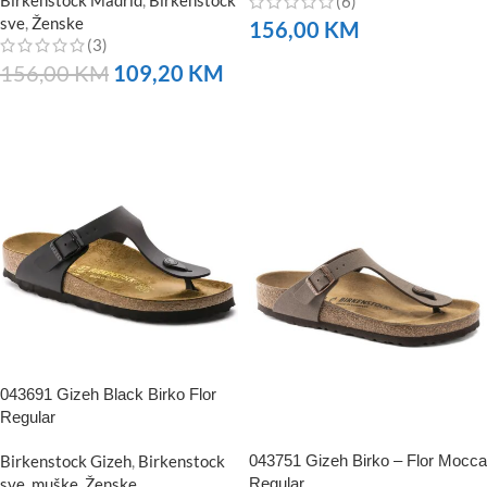
Birkenstock Madrid
,
Birkenstock
(6)
sve
,
Ženske
156,00
KM
(3)
NARUČITE
156,00
KM
109,20
KM
NARUČITE
043691 Gizeh Black Birko Flor
Regular
Birkenstock Gizeh
,
Birkenstock
043751 Gizeh Birko – Flor Mocca
sve
,
muške
,
Ženske
Regular