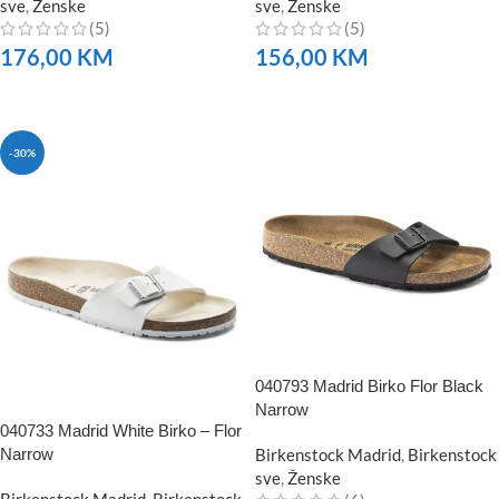
sve
,
Ženske
sve
,
Ženske
(5)
(5)
176,00
KM
156,00
KM
NARUČITE
NARUČITE
-30%
040793 Madrid Birko Flor Black
Narrow
040733 Madrid White Birko – Flor
Narrow
Birkenstock Madrid
,
Birkenstock
sve
,
Ženske