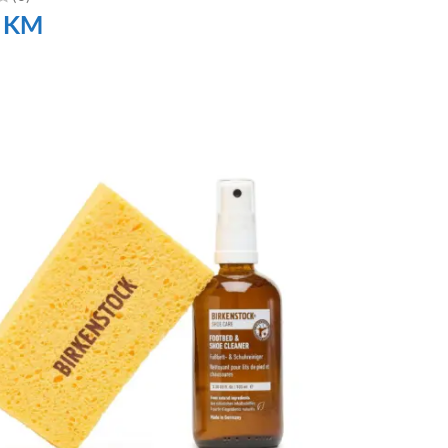
0
KM
TE