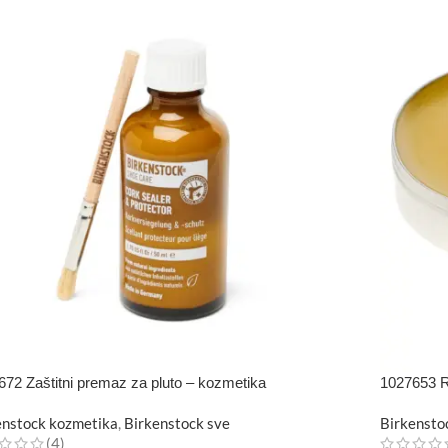
672 Zaštitni premaz za pluto – kozmetika
1027653 R
enstock kozmetika
,
Birkenstock sve
Birkensto
(4)