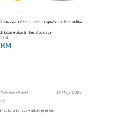
istač za uloške i cipele sa spužvom- kozmetika
ck kozmetika
,
Birkenstock sve
(3)
0
KM
TE
16 Maja, 2023
(Potvrđen vlasnik)
m već treći put – nikad greške.