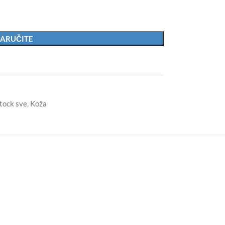
ARUČITE
tock sve
,
Koža