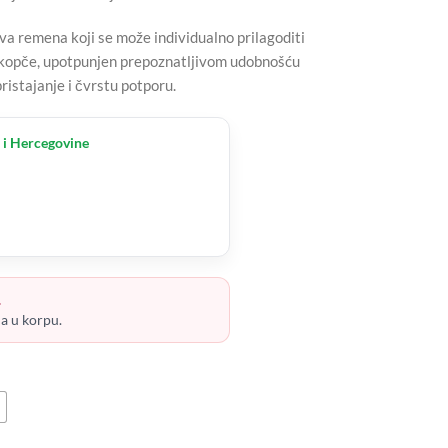
 dva remena koji se može individualno prilagoditi
 kopče, upotpunjen prepoznatljivom udobnošću
ristajanje i čvrstu potporu.
 i Hercegovine
.
ja u korpu.