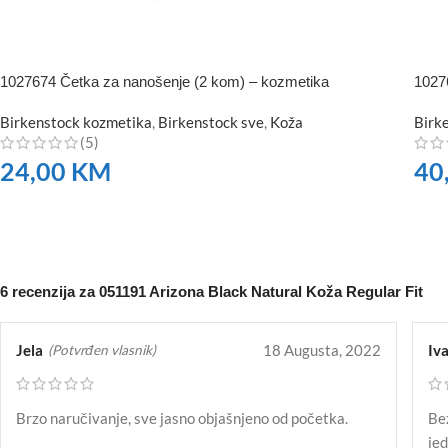
1027674 Četka za nanošenje (2 kom) – kozmetika
10276
Birkenstock kozmetika
,
Birkenstock sve
,
Koža
Birk
(5)
24,00
KM
40
NARUČITE
NA
6 recenzija za
051191 Arizona Black Natural Koža Regular Fit
Jela
18 Augusta, 2022
Iv
(Potvrđen vlasnik)
Brzo naručivanje, sve jasno objašnjeno od početka.
Bez
je