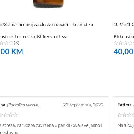
73 Zaštitni sprej za uloške i obuću – kozmetika
1027671 Č
enstock kozmetika
,
Birkenstock sve
Birkensto
(3)
,00
KM
40,0
RUČITE
NARUČI
ana
22 Septembra, 2022
Fatima
(Potvrđen vlasnik)
 stresa, narudžba završena u par klikova, sve jasno i
Naručuje
dnostavno.