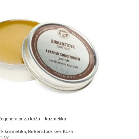
egenerator za kožu – kozmetika
ck kozmetika
,
Birkenstock sve
,
Koža
(6)