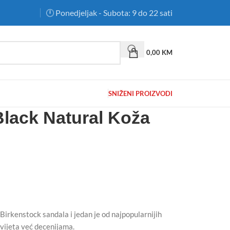
🕛 Ponedjeljak - Subota: 9 do 22 sati
0,00
KM
SNIŽENI PROIZVODI
Black Natural Koža
irkenstock sandala i jedan je od najpopularnijih
svijeta već decenijama.