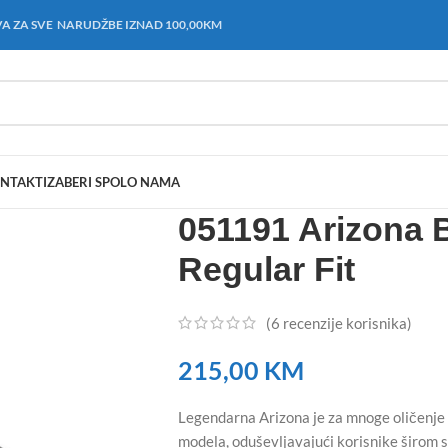
A ZA SVE NARUDŽBE IZNAD 100,00KM
NTAKT
IZABERI SPOL
O NAMA
051191 Arizona 
Regular Fit
(
6
recenzije korisnika)
215,00
KM
Legendarna Arizona je za mnoge oličenje B
modela, oduševljavajući korisnike širom 