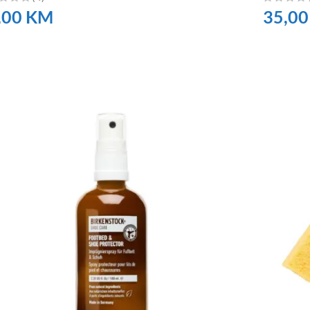
,00
KM
35,0
RUČITE
NARUČI