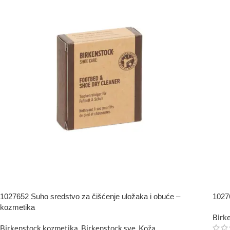
1027652 Suho sredstvo za čišćenje uložaka i obuće –
1027
kozmetika
Birk
Birkenstock kozmetika
,
Birkenstock sve
,
Koža