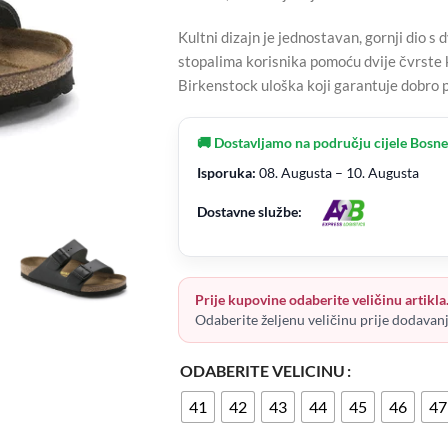
Kultni dizajn je jednostavan, gornji dio s
stopalima korisnika pomoću dvije čvrste
Birkenstock uloška koji garantuje dobro p
🚚 Dostavljamo na području cijele Bosne
Isporuka:
08. Augusta – 10. Augusta
Dostavne službe:
Prije kupovine odaberite veličinu artikla
Odaberite željenu veličinu prije dodavan
ODABERITE VELICINU
41
42
43
44
45
46
47