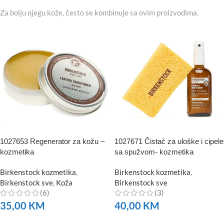
Za bolju njegu kože, često se kombinuje sa ovim proizvodima.
1027653 Regenerator za kožu –
1027671 Čistač za uloške i cipele
kozmetika
sa spužvom- kozmetika
Birkenstock kozmetika
,
Birkenstock kozmetika
,
Birkenstock sve
,
Koža
Birkenstock sve
(6)
(3)
35,00
KM
40,00
KM
NARUČITE
NARUČITE