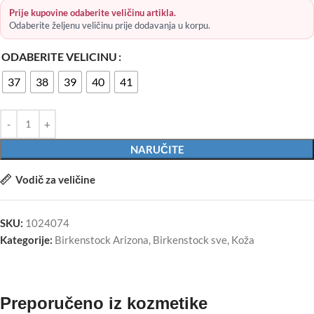
Prije kupovine odaberite veličinu artikla.
Odaberite željenu veličinu prije dodavanja u korpu.
ODABERITE VELICINU
37
38
39
40
41
NARUČITE
Vodič za veličine
SKU:
1024074
Kategorije:
Birkenstock Arizona
,
Birkenstock sve
,
Koža
Preporučeno iz kozmetike