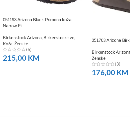
051193 Arizona Black Prirodna koža
Narrow Fit
Birkenstock Arizona
,
Birkenstock sve
,
051703 Arizona Birk
Koža
,
Ženske
(6)
Birkenstock Arizon
215,00
KM
Ženske
(3)
NARUČITE
176,00
KM
NARUČITE