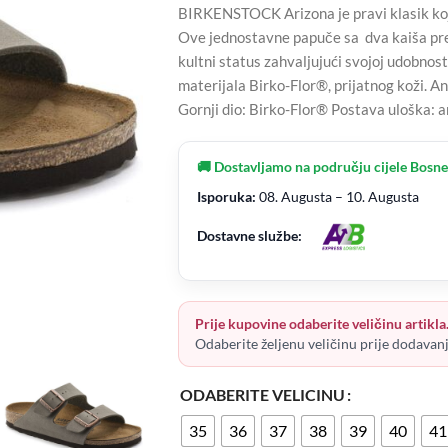
BIRKENSTOCK Arizona je pravi klasik koj
Ove jednostavne papuče sa dva kaiša pre
kultni status zahvaljujući svojoj udobnosti
materijala Birko-Flor®, prijatnog koži. A
Gornji dio: Birko-Flor® Postava uloška: 
🚚 Dostavljamo na području cijele Bosne
Isporuka:
08. Augusta – 10. Augusta
Dostavne službe:
Prije kupovine odaberite veličinu artikla
Odaberite željenu veličinu prije dodavan
ODABERITE VELICINU
35
36
37
38
39
40
41