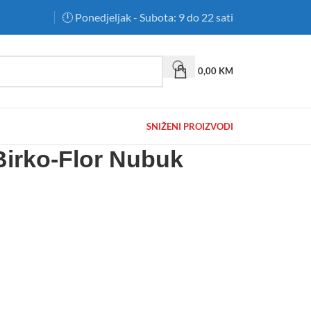
🕛 Ponedjeljak - Subota: 9 do 22 sati
0,00
KM
SNIŽENI PROIZVODI
Birko-Flor Nubuk