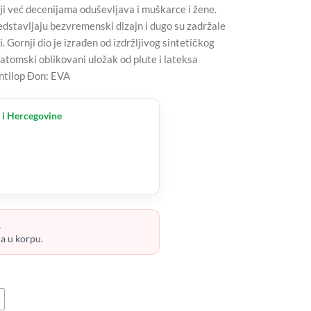
i već decenijama oduševljava i muškarce i žene.
dstavljaju bezvremenski dizajn i dugo su zadržale
. Gornji dio je izrađen od izdržljivog sintetičkog
natomski oblikovani uložak od plute i lateksa
antilop Đon: EVA
 i Hercegovine
.
ja u korpu.