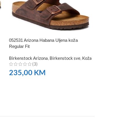
052531 Arizona Habana Uljena koža
1011075 Arizona 
Regular Fit
koža Narrow
Birkenstock Arizona
,
Birkenstock sve
,
Koža
Birkenstock Ari
(3)
Koža
,
Ženske
(4)
235,00
KM
293,00
K
NARUČITE
NARUČITE