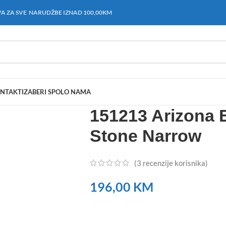
A ZA SVE NARUDŽBE IZNAD 100,00KM
NTAKT
IZABERI SPOL
O NAMA
151213 Arizona 
Stone Narrow
(
3
recenzije korisnika)
196,00
KM