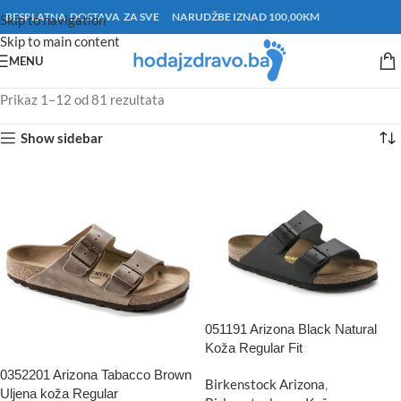
BESPLATNA DOSTAVA ZA SVE NARUDŽBE IZNAD 100,00KM
Skip to navigation
Skip to main content
MENU
Prikaz 1–12 od 81 rezultata
Show sidebar
051191 Arizona Black Natural
Koža Regular Fit
0352201 Arizona Tabacco Brown
Birkenstock Arizona
,
Uljena koža Regular