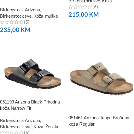
Birkenstock sve
,
Koža
(6)
Birkenstock Arizona
,
215,00
KM
Birkenstock sve
,
Koža
,
muške
(5)
NARUČITE
235,00
KM
NARUČITE
051193 Arizona Black Prirodna
koža Narrow Fit
051461 Arizona Taupe Brušena
Birkenstock Arizona
,
koža Regular
Birkenstock sve
,
Koža
,
Ženske
(6)