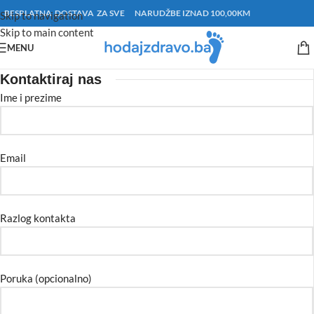
BESPLATNA DOSTAVA ZA SVE NARUDŽBE IZNAD 100,00KM
Skip to navigation
Skip to main content
MENU
Kontaktiraj nas
Ime i prezime
Email
Razlog kontakta
Poruka (opcionalno)