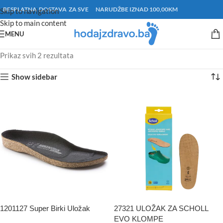
BESPLATNA DOSTAVA ZA SVE NARUDŽBE IZNAD 100,00KM
Skip to navigation
Skip to main content
MENU
Prikaz svih 2 rezultata
Show sidebar
1201127 Super Birki Uložak
27321 ULOŽAK ZA SCHOLL
EVO KLOMPE