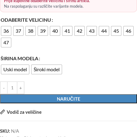
Prije kupovine odaberite veličinu i širinu artikla.
Na raspolaganju su različite varijante modela.
ODABERITE VELICINU
36
37
38
39
40
41
42
43
44
45
46
47
ŠIRINA MODELA
Uski model
Široki model
NARUČITE
Vodič za veličine
SKU:
N/A