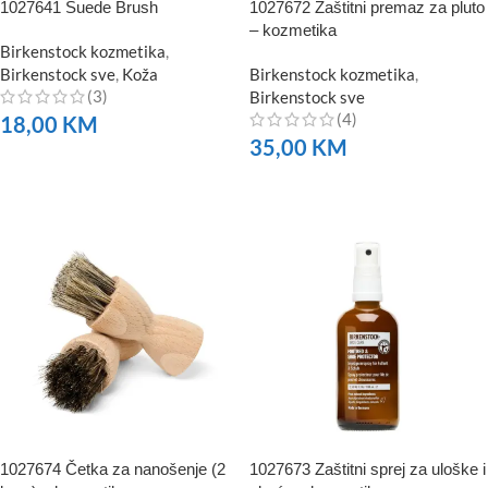
1027641 Suede Brush
1027672 Zaštitni premaz za pluto
– kozmetika
Birkenstock kozmetika
,
Birkenstock sve
,
Koža
Birkenstock kozmetika
,
(3)
Birkenstock sve
(4)
18,00
KM
35,00
KM
NARUČITE
NARUČITE
1027674 Četka za nanošenje (2
1027673 Zaštitni sprej za uloške i