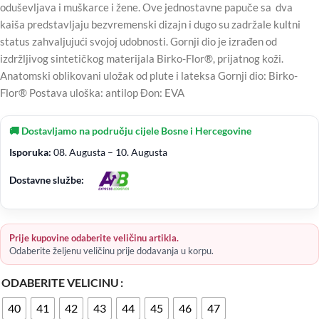
oduševljava i muškarce i žene. Ove jednostavne papuče sa dva
kaiša predstavljaju bezvremenski dizajn i dugo su zadržale kultni
status zahvaljujući svojoj udobnosti. Gornji dio je izrađen od
izdržljivog sintetičkog materijala Birko-Flor®, prijatnog koži.
Anatomski oblikovani uložak od plute i lateksa Gornji dio: Birko-
Flor® Postava uloška: antilop Đon: EVA
🚚 Dostavljamo na području cijele Bosne i Hercegovine
Isporuka:
08. Augusta – 10. Augusta
Dostavne službe:
Prije kupovine odaberite veličinu artikla.
Odaberite željenu veličinu prije dodavanja u korpu.
ODABERITE VELICINU
40
41
42
43
44
45
46
47