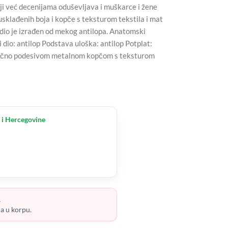
i već decenijama oduševljava i muškarce i žene
sklađenih boja i kopče s teksturom tekstila i mat
 dio je izrađen od mekog antilopa. Anatomski
i dio: antilop Podstava uloška: antilop Potplat:
inačno podesivom metalnom kopčom s teksturom
 i Hercegovine
.
ja u korpu.