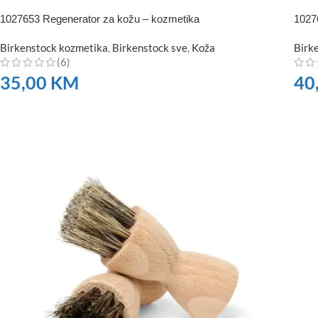
1027653 Regenerator za kožu – kozmetika
10276
Birkenstock kozmetika
,
Birkenstock sve
,
Koža
Birk
(6)
35,00
KM
40
NARUČITE
NA