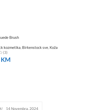
Suede Brush
ck kozmetika
,
Birkenstock sve
,
Koža
(3)
0
KM
TE
14 Novembra, 2024
k)