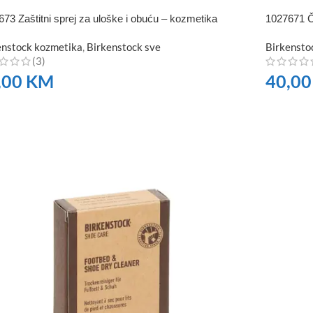
73 Zaštitni sprej za uloške i obuću – kozmetika
1027671 Č
enstock kozmetika
,
Birkenstock sve
Birkensto
(3)
,00
KM
40,0
RUČITE
NARUČI