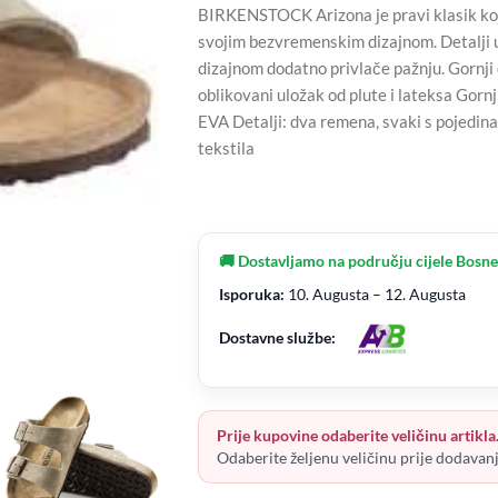
BIRKENSTOCK Arizona je pravi klasik koj
svojim bezvremenskim dizajnom. Detalji u
dizajnom dodatno privlače pažnju. Gornji
oblikovani uložak od plute i lateksa Gornj
EVA Detalji: dva remena, svaki s pojed
tekstila
🚚 Dostavljamo na području cijele Bosne
Isporuka:
10. Augusta – 12. Augusta
Dostavne službe:
Prije kupovine odaberite veličinu artikla
Odaberite željenu veličinu prije dodavan