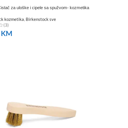
istač za uloške i cipele sa spužvom- kozmetika
ck kozmetika
,
Birkenstock sve
(3)
0
KM
TE