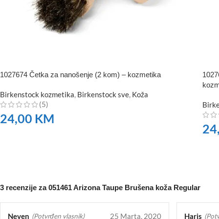
1027674 Četka za nanošenje (2 kom) – kozmetika
1027
kozm
Birkenstock kozmetika
,
Birkenstock sve
,
Koža
(5)
Birk
24,00
KM
24
NARUČITE
NA
3 recenzije za
051461 Arizona Taupe Brušena koža Regular
Neven
25 Marta, 2020
Haris
(Potvrđen vlasnik)
(Potv