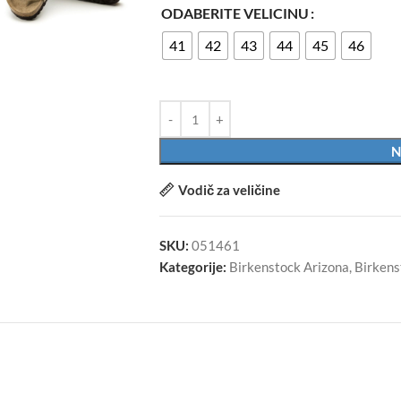
ODABERITE VELICINU
41
42
43
44
45
46
N
Vodič za veličine
SKU:
051461
Kategorije:
Birkenstock Arizona
,
Birkens