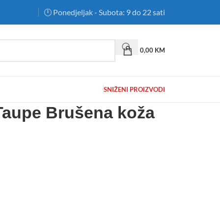
🕛 Ponedjeljak - Subota: 9 do 22 sati
0,00
KM
SNIŽENI PROIZVODI
Taupe Brušena koža