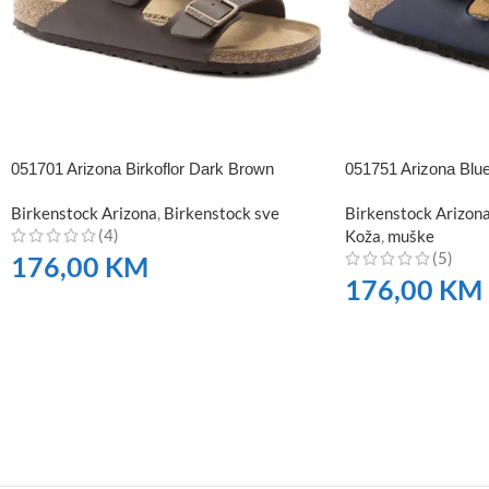
051701 Arizona Birkoflor Dark Brown
051751 Arizona Blue 
Birkenstock Arizona
,
Birkenstock sve
Birkenstock Arizon
(4)
Koža
,
muške
(5)
176,00
KM
176,00
KM
NARUČITE
NARUČITE