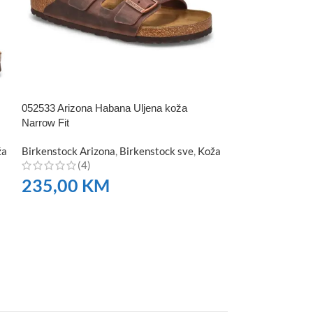
052533 Arizona Habana Uljena koža
1012478 Arizona B
Narrow Fit
Copper Narrow
ža
Birkenstock Arizona
,
Birkenstock sve
,
Koža
Birkenstock Ari
(4)
(4)
235,00
KM
117,00
K
NARUČITE
NARUČITE