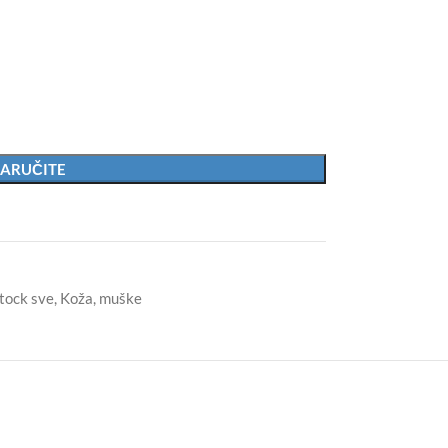
ARUČITE
tock sve
,
Koža
,
muške