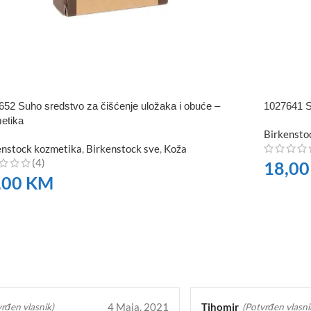
652 Suho sredstvo za čišćenje uložaka i obuće –
1027641 
etika
Birkensto
enstock kozmetika
,
Birkenstock sve
,
Koža
(4)
18,0
,00
KM
NARUČI
RUČITE
4 Maja, 2021
Tihomir
rđen vlasnik)
(Potvrđen vlasni