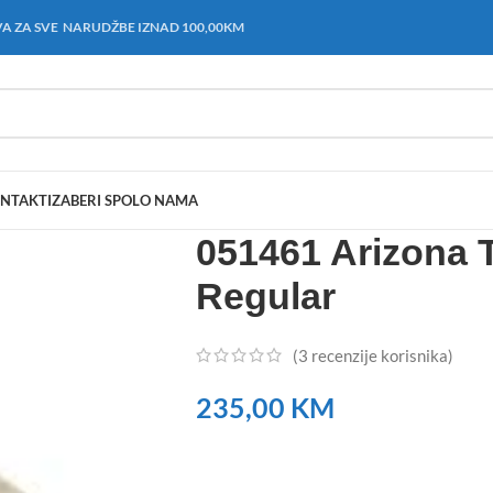
A ZA SVE NARUDŽBE IZNAD 100,00KM
NTAKT
IZABERI SPOL
O NAMA
051461 Arizona 
Regular
(
3
recenzije korisnika)
235,00
KM