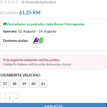
(
6
recenzije korisnika)
61,25
KM
87,50
KM
🚚 Dostavljamo na području cijele Bosne i Hercegovine
Isporuka:
12. Augusta – 14. Augusta
Dostavne službe:
Prije kupovine odaberite veličinu artikla.
Odaberite željenu veličinu prije dodavanja u korpu.
ODABERITE VELICINU
37
38
39
40
41
NARUČITE