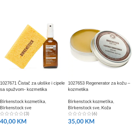
NARUČITE
1027671 Čistač za uloške i cipele
1027653 Regenerator za kožu –
sa spužvom- kozmetika
kozmetika
Birkenstock kozmetika
,
Birkenstock kozmetika
,
Birkenstock sve
Birkenstock sve
,
Koža
(3)
(6)
40,00
KM
35,00
KM
NARUČITE
NARUČITE