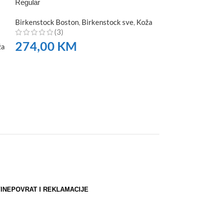
Regular
Birkenstock Ari
Birkenstock Boston
,
Birkenstock sve
,
Koža
Ženske
(3)
(6)
274,00
KM
176,00
K
ža
NARUČITE
NARUČITE
INE
POVRAT I REKLAMACIJE