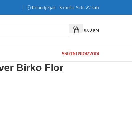
🕛 Ponedjeljak - Subota: 9 do 22 sati
0,00
KM
SNIŽENI PROIZVODI
ver Birko Flor