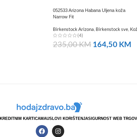
052533 Arizona Habana Uljena koža
Narrow Fit
Birkenstock Arizona
,
Birkenstock sve
,
Ko
(4)
235,00
KM
164,50
KM
NARUČITE
KREDITNIM KARTICAMA
USLOVI KORIŠTENJA
SIGURNOST WEB TRGOV