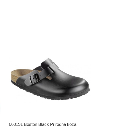
060191 Boston Black Prirodna koža
1012283 Arizon B