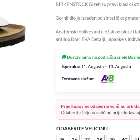
BIRKENSTOCK Gizeh su pravi klasik i stil
Gornji dio je izrađen od sintetičkog mater
Anatomski oblikovani uložak od plute i la
antilop Đon: EVA Detalji: japanke s ind
🚚 Dostavljamo na području cijele Bosne
Isporuka:
11. Augusta – 13. Augusta
Dostavne službe:
Prije kupovine odaberite veličinu artikla
Odaberite željenu veličinu prije dodavan
ODABERITE VELICINU
35
36
37
38
39
40
41