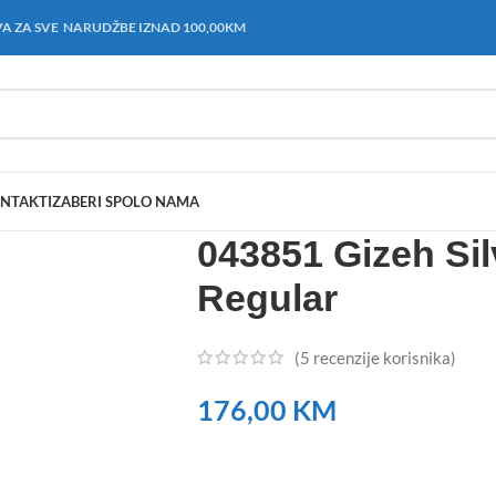
A ZA SVE NARUDŽBE IZNAD 100,00KM
NTAKT
IZABERI SPOL
O NAMA
043851 Gizeh Sil
Regular
(
5
recenzije korisnika)
176,00
KM