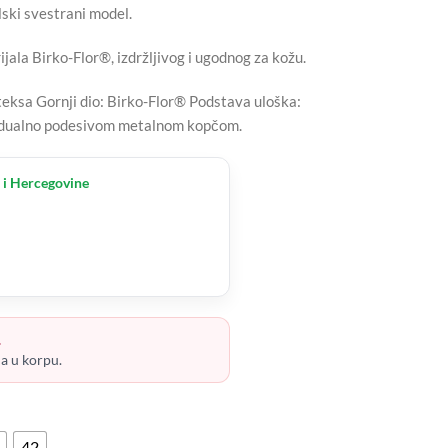
ski svestrani model.
ijala Birko-Flor®, izdržljivog i ugodnog za kožu.
teksa Gornji dio: Birko-Flor® Podstava uloška:
ividualno podesivom metalnom kopčom.
 i Hercegovine
.
ja u korpu.
42