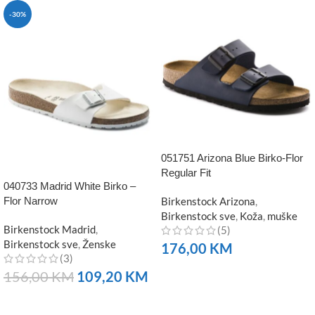
-30%
051751 Arizona Blue Birko-Flor
Regular Fit
040733 Madrid White Birko –
Flor Narrow
Birkenstock Arizona
,
Birkenstock sve
,
Koža
,
muške
Birkenstock Madrid
,
(5)
Birkenstock sve
,
Ženske
176,00
KM
(3)
NARUČITE
156,00
KM
109,20
KM
NARUČITE