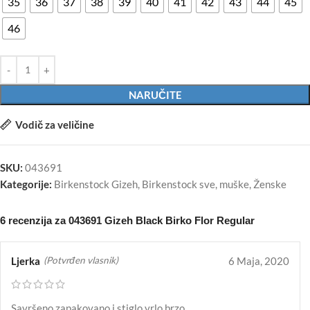
35
36
37
38
39
40
41
42
43
44
45
46
NARUČITE
Vodič za veličine
SKU:
043691
Kategorije:
Birkenstock Gizeh
,
Birkenstock sve
,
muške
,
Ženske
6 recenzija za
043691 Gizeh Black Birko Flor Regular
Ljerka
6 Maja, 2020
(Potvrđen vlasnik)
Savršeno zapakovano i stiglo vrlo brzo.