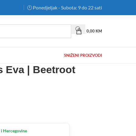
🕛 Ponedjeljak - Subota: 9 do 22 sati
0,00
KM
SNIŽENI PROIZVODI
 Eva | Beetroot
 i Hercegovine