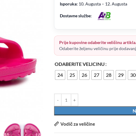
Isporuka:
10. Augusta – 12. Augusta
Dostavne službe:
Prije kupovine odaberite veličinu artikla
Odaberite željenu veličinu prije dodavan
ODABERITE VELICINU
24
25
26
27
28
29
30
N
Vodič za veličine