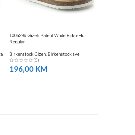
1005299 Gizeh Patent White Birko-Flor
151181 Arizona B
Regular
Birkenstock Ari
ža
Birkenstock Gizeh
,
Birkenstock sve
muške
(5)
(5)
196,00
KM
196,00
K
NARUČITE
NARUČITE