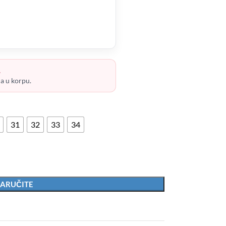
.
ja u korpu.
31
32
33
34
ARUČITE