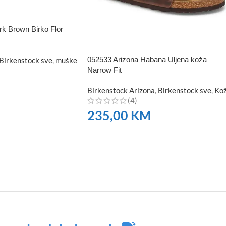
 Brown Birko Flor
052533 Arizona Habana Uljena koža
Birkenstock sve
,
muške
Narrow Fit
Birkenstock Arizona
,
Birkenstock sve
,
Ko
(4)
235,00
KM
NARUČITE