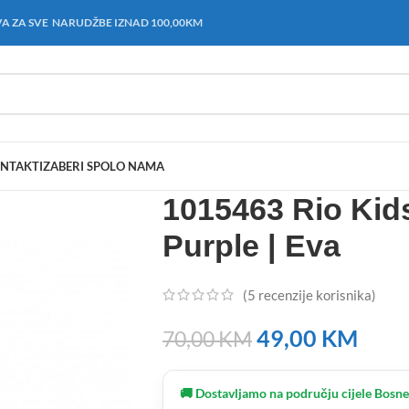
A ZA SVE NARUDŽBE IZNAD 100,00KM
NTAKT
IZABERI SPOL
O NAMA
1015463 Rio Kids
Purple | Eva
(
5
recenzije korisnika)
49,00
KM
70,00
KM
🚚 Dostavljamo na području cijele Bosne