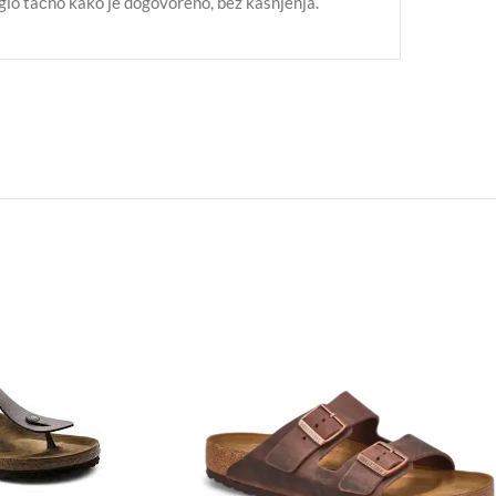
glo tačno kako je dogovoreno, bez kašnjenja.