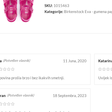
SKU:
1015463
Kategorije:
Birkenstock Eva - gumena p
la
11 Juna, 2020
Katarin
(Potvrđen vlasnik)
ovina prošla brzo i bez ikakvih smetnji.
Uvijek i
ran
18 Septembra, 2023
(Potvrđen vlasnik)