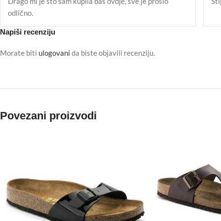
Drago mi je što sam kupila baš ovdje, sve je prošlo
Sti
odlično.
Napiši recenziju
Morate biti
ulogovani
da biste objavili recenziju.
Povezani proizvodi