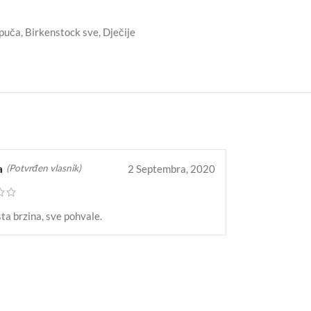
apuča
,
Birkenstock sve
,
Dječije
a
2 Septembra, 2020
(Potvrđen vlasnik)
sta brzina, sve pohvale.