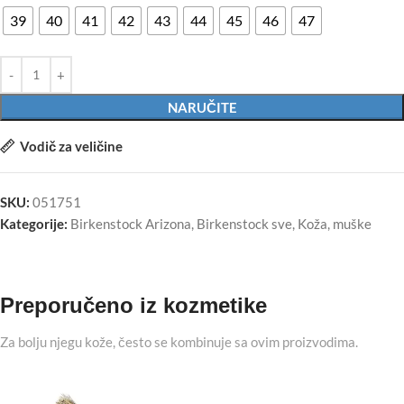
39
40
41
42
43
44
45
46
47
NARUČITE
Vodič za veličine
SKU:
051751
Kategorije:
Birkenstock Arizona
,
Birkenstock sve
,
Koža
,
muške
Preporučeno iz kozmetike
Za bolju njegu kože, često se kombinuje sa ovim proizvodima.