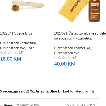
1027641 Suede Brush
1027671 Čistač za uloške i cipele
sa spužvom- kozmetika
Birkenstock kozmetika
,
Birkenstock sve
,
Koža
Birkenstock kozmetika
,
(3)
Birkenstock sve
(3)
18,00
KM
40,00
KM
NARUČITE
NARUČITE
5 recenzija za
051751 Arizona Blue Birko-Flor Regular Fit
Benjo
27 Augusta, 2019
(Potvrđen vlasnik)