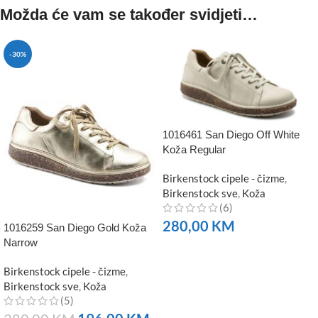
Možda će vam se također svidjeti…
-30%
1016461 San Diego Off White
Koža Regular
Birkenstock cipele - čizme
,
Birkenstock sve
,
Koža
(6)
280,00
KM
1016259 San Diego Gold Koža
Narrow
NARUČITE
Birkenstock cipele - čizme
,
Birkenstock sve
,
Koža
(5)