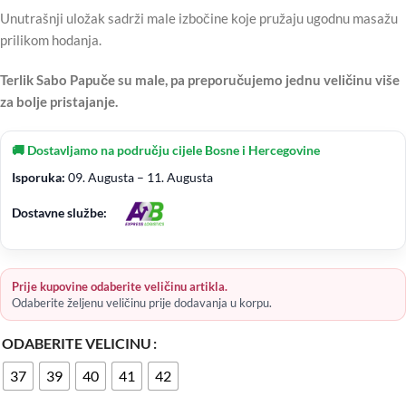
Unutrašnji uložak sadrži male izbočine koje pružaju ugodnu masažu
prilikom hodanja.
Terlik Sabo Papuče su male, pa preporučujemo jednu veličinu više
za bolje pristajanje.
🚚 Dostavljamo na području cijele Bosne i Hercegovine
Isporuka:
09. Augusta – 11. Augusta
Dostavne službe:
Prije kupovine odaberite veličinu artikla.
Odaberite željenu veličinu prije dodavanja u korpu.
ODABERITE VELICINU
37
39
40
41
42