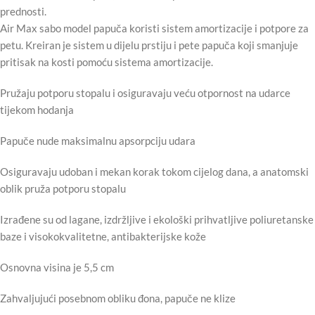
prednosti.
Air Max sabo model papuča koristi sistem amortizacije i potpore za
petu. Kreiran je sistem u dijelu prstiju i pete papuča koji smanjuje
pritisak na kosti pomoću sistema amortizacije.
Pružaju potporu stopalu i osiguravaju veću otpornost na udarce
tijekom hodanja
Papuče nude maksimalnu apsorpciju udara
Osiguravaju udoban i mekan korak tokom cijelog dana, a anatomski
oblik pruža potporu stopalu
Izrađene su od lagane, izdržljive i ekološki prihvatljive poliuretanske
baze i visokokvalitetne, antibakterijske kože
Osnovna visina je 5,5 cm
Zahvaljujući posebnom obliku đona, papuče ne klize