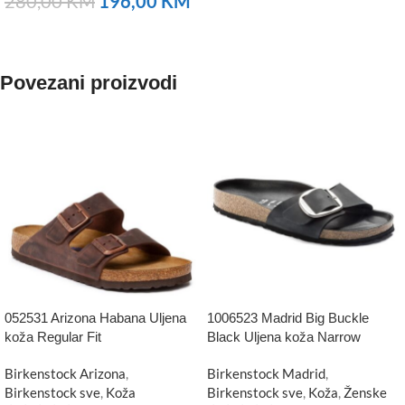
280,00
KM
196,00
KM
NARUČITE
Povezani proizvodi
052531 Arizona Habana Uljena
1006523 Madrid Big Buckle
koža Regular Fit
Black Uljena koža Narrow
Birkenstock Arizona
,
Birkenstock Madrid
,
Birkenstock sve
,
Koža
Birkenstock sve
,
Koža
,
Ženske