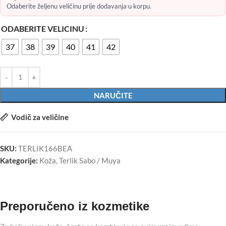
Odaberite željenu veličinu prije dodavanja u korpu.
ODABERITE VELICINU
37
38
39
40
41
42
NARUČITE
Vodič za veličine
SKU:
TERLIK166BEA
Kategorije:
Koža
,
Terlik Sabo / Muya
Preporučeno iz kozmetike