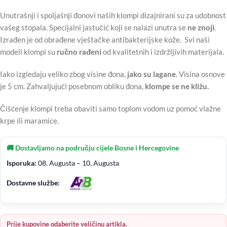
Unutrašnji i spoljašnji đonovi naših klompi dizajnirani su za udobnost
vašeg stopala. Specijalni jastučić koji se nalazi unutra se
ne znoji
.
Izrađen je od obrađene vještačke antibakterijske kože. Svi naši
modeli klompi su
ručno rađeni
od kvalitetnih i izdržljivih materijala.
Iako izgledaju veliko zbog visine đona,
jako su lagane
. Visina osnove
je 5 cm. Zahvaljujući posebnom obliku đona,
klompe se ne kližu.
Čišćenje klompi treba obaviti samo toplom vodom uz pomoć vlažne
krpe ili maramice.
🚚 Dostavljamo na području cijele Bosne i Hercegovine
Isporuka:
08. Augusta – 10. Augusta
Dostavne službe:
Prije kupovine odaberite veličinu artikla.