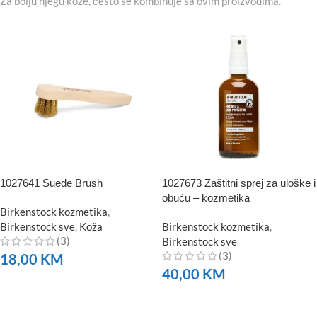
Za bolju njegu kože, često se kombinuje sa ovim proizvodima.
1027641 Suede Brush
1027673 Zaštitni sprej za uloške i
obuću – kozmetika
Birkenstock kozmetika
,
Birkenstock sve
,
Koža
Birkenstock kozmetika
,
(3)
Birkenstock sve
(3)
18,00
KM
40,00
KM
NARUČITE
NARUČITE