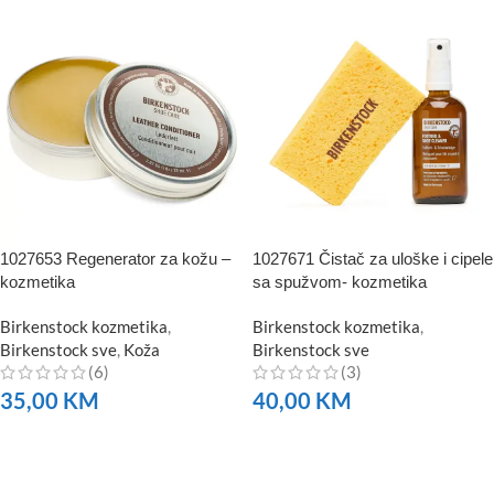
1027653 Regenerator za kožu –
1027671 Čistač za uloške i cipele
kozmetika
sa spužvom- kozmetika
Birkenstock kozmetika
,
Birkenstock kozmetika
,
Birkenstock sve
,
Koža
Birkenstock sve
(6)
(3)
35,00
KM
40,00
KM
NARUČITE
NARUČITE