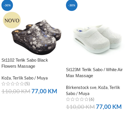
-30%
-30%
St1102 Terlik Sabo Black
Flowers Massage
St123M Terlik Sabo / White Air
Max Massage
Koža
,
Terlik Sabo / Muya
(5)
Birkenstock sve
,
Koža
,
Terlik
110,00
KM
77,00
KM
Sabo / Muya
(6)
NARUČITE
110,00
KM
77,00
KM
NARUČITE