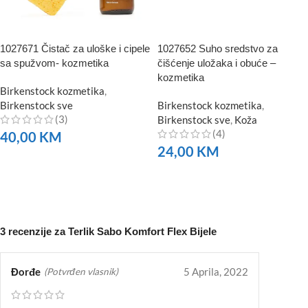
1027671 Čistač za uloške i cipele
1027652 Suho sredstvo za
sa spužvom- kozmetika
čišćenje uložaka i obuće –
kozmetika
Birkenstock kozmetika
,
Birkenstock sve
Birkenstock kozmetika
,
(3)
Birkenstock sve
,
Koža
(4)
40,00
KM
24,00
KM
NARUČITE
NARUČITE
3 recenzije za
Terlik Sabo Komfort Flex Bijele
Đorđe
5 Aprila, 2022
(Potvrđen vlasnik)