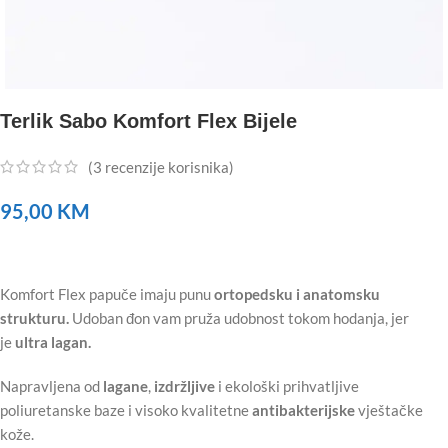
Terlik Sabo Komfort Flex Bijele
(
3
recenzije korisnika)
95,00
KM
Komfort Flex papuče imaju punu
ortopedsku i anatomsku
strukturu.
Udoban đon vam pruža udobnost tokom hodanja, jer
je
ultra lagan.
Napravljena od
lagane
,
izdržljive
i ekološki prihvatljive
poliuretanske baze i visoko kvalitetne
antibakterijske
vještačke
kože.