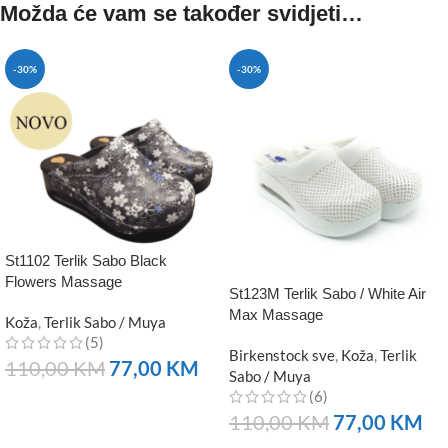
Možda će vam se također svidjeti…
-30%
-30%
St1102 Terlik Sabo Black
Flowers Massage
St123M Terlik Sabo / White Air
Max Massage
Koža
,
Terlik Sabo / Muya
(5)
Birkenstock sve
,
Koža
,
Terlik
110,00
KM
77,00
KM
Sabo / Muya
(6)
NARUČITE
110,00
KM
77,00
KM