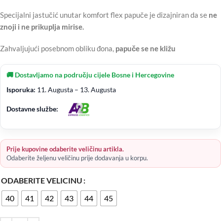
Specijalni jastučić unutar komfort flex papuče je dizajniran da se
ne
znoji i ne prikuplja mirise.
Zahvaljujući posebnom obliku đona,
papuče se ne kližu
🚚 Dostavljamo na području cijele Bosne i Hercegovine
Isporuka:
11. Augusta – 13. Augusta
Dostavne službe:
Prije kupovine odaberite veličinu artikla.
Odaberite željenu veličinu prije dodavanja u korpu.
ODABERITE VELICINU
40
41
42
43
44
45