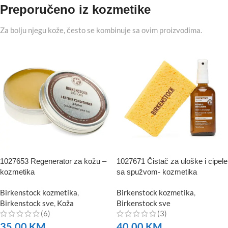
Preporučeno iz kozmetike
Za bolju njegu kože, često se kombinuje sa ovim proizvodima.
1027653 Regenerator za kožu –
1027671 Čistač za uloške i cipele
kozmetika
sa spužvom- kozmetika
Birkenstock kozmetika
,
Birkenstock kozmetika
,
Birkenstock sve
,
Koža
Birkenstock sve
(6)
(3)
35,00
KM
40,00
KM