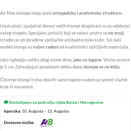
Air Max klompe imaju punu
ortopedsku i anatomsku strukturu.
Unutrašnji i spoljašnji đonovi naših klompi dizajnirani su za udobnost
vašeg stopala. Specijalni jastučić koji se nalazi unutra se
ne znoji
.
Izrađen je od obrađene vještačke antibakterijske kože. Svi naši
modeli klompi su
ručno rađeni
od kvalitetnih i izdržljivih materijala.
Iako izgledaju veliko zbog visine đona,
jako su lagane
. Visina osnove
je 5 cm. Zahvaljujući posebnom obliku đona,
klompe se ne kližu.
Čišćenje klompi treba obaviti samo toplom vodom uz pomoć vlažne
krpe ili maramice.
🚚 Dostavljamo na području cijele Bosne i Hercegovine
Isporuka:
10. Augusta – 12. Augusta
Dostavne službe: