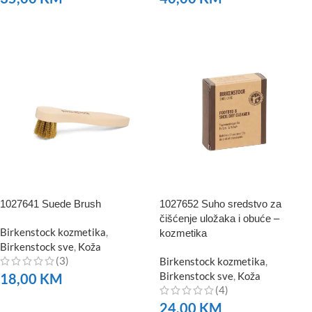
NARUČITE
NARUČITE
1027641 Suede Brush
1027652 Suho sredstvo za
čišćenje uložaka i obuće –
Birkenstock kozmetika
,
kozmetika
Birkenstock sve
,
Koža
(3)
Birkenstock kozmetika
,
Birkenstock sve
,
Koža
18,00
KM
(4)
NARUČITE
24,00
KM