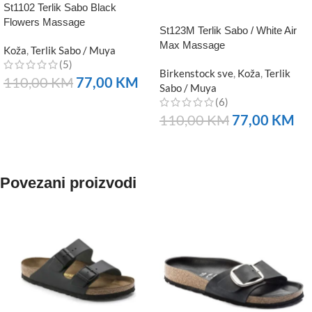
St1102 Terlik Sabo Black
Flowers Massage
St123M Terlik Sabo / White Air
Max Massage
Koža
,
Terlik Sabo / Muya
(5)
Birkenstock sve
,
Koža
,
Terlik
110,00
KM
77,00
KM
Sabo / Muya
(6)
NARUČITE
110,00
KM
77,00
KM
NARUČITE
Povezani proizvodi