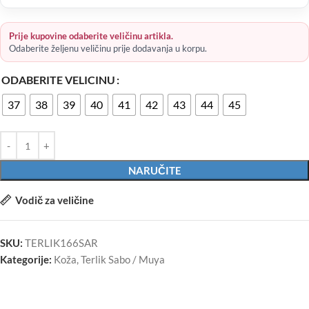
Prije kupovine odaberite veličinu artikla.
Odaberite željenu veličinu prije dodavanja u korpu.
ODABERITE VELICINU
37
38
39
40
41
42
43
44
45
NARUČITE
Vodič za veličine
SKU:
TERLIK166SAR
Kategorije:
Koža
,
Terlik Sabo / Muya