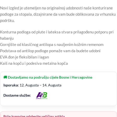
Novi izgled je utemeljen na originalnoj udobnosti naše konturirane
podloge za stopala, dizajnirane da vam bude oblikovana za vrhunsku
podršku.
Konturna podloga od plute i lateksa stvara prilagođenu potporu pri
habanju
Gornjište od klasičnog antilopa s nauljenim kožnim remenom
Podstava od antilop podloge pomaže vam da budete udobni
EVA đon je fleksibilan i lagan
Kaiš na kopču i podesiva metalna kopča
🚚 Dostavljamo na području cijele Bosne i Hercegovine
Isporuka:
12. Augusta – 14. Augusta
Dostavne službe:
Prije kupovine odaberite veličinu artikla.