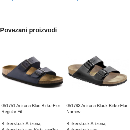
NARUČITE
NARUČITE
Povezani proizvodi
051751 Arizona Blue Birko-Flor
051793 Arizona Black Birko-Flor
Regular Fit
Narrow
Birkenstock Arizona
,
Birkenstock Arizona
,
Birkenstock sve
,
Koža
,
muške
Birkenstock sve