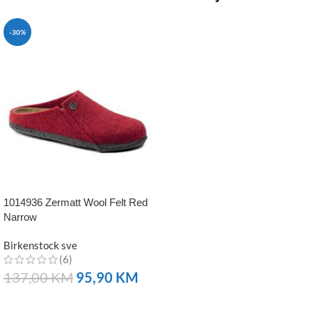
-30%
1014936 Zermatt Wool Felt Red
Narrow
Birkenstock sve
(6)
137,00
KM
95,90
KM
NARUČITE