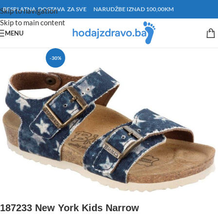
BESPLATNA DOSTAVA ZA SVE NARUDŽBE IZNAD 100,00KM
Skip to navigation
Skip to main content
MENU
-30%
187233 New York Kids Narrow