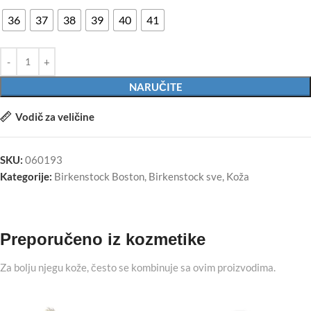
36
37
38
39
40
41
NARUČITE
Vodič za veličine
SKU:
060193
Kategorije:
Birkenstock Boston
,
Birkenstock sve
,
Koža
Preporučeno iz kozmetike
Za bolju njegu kože, često se kombinuje sa ovim proizvodima.