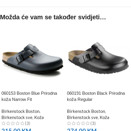
Možda će vam se također svidjeti…
060153 Boston Blue Prirodna
060191 Boston Black Prirodna
koža Narrow Fit
koža Regular
Birkenstock Boston
,
Birkenstock Boston
,
Birkenstock sve
,
Koža
Birkenstock sve
,
Koža
(3)
(3)
215,00
KM
274,00
KM