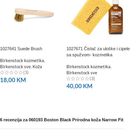
1027641 Suede Brush
1027671 Čistač za uloške i cipele
sa spužvom- kozmetika
Birkenstock kozmetika
,
Birkenstock sve
,
Koža
Birkenstock kozmetika
,
(3)
Birkenstock sve
(3)
18,00
KM
40,00
KM
NARUČITE
NARUČITE
6 recenzija za
060193 Boston Black Prirodna koža Narrow Fit