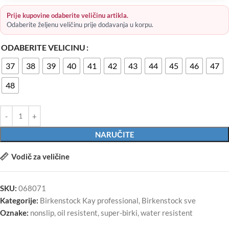
Prije kupovine odaberite veličinu artikla.
Odaberite željenu veličinu prije dodavanja u korpu.
ODABERITE VELICINU
37
38
39
40
41
42
43
44
45
46
47
48
NARUČITE
Vodič za veličine
SKU:
068071
Kategorije:
Birkenstock Kay professional
,
Birkenstock sve
Oznake:
nonslip
,
oil resistent
,
super-birki
,
water resistent