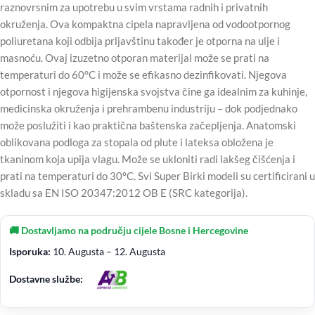
raznovrsnim za upotrebu u svim vrstama radnih i privatnih
okruženja. Ova kompaktna cipela napravljena od vodootpornog
poliuretana koji odbija prljavštinu također je otporna na ulje i
masnoću. Ovaj izuzetno otporan materijal može se prati na
temperaturi do 60°C i može se efikasno dezinfikovati. Njegova
otpornost i njegova higijenska svojstva čine ga idealnim za kuhinje,
medicinska okruženja i prehrambenu industriju – dok podjednako
može poslužiti i kao praktična baštenska začepljenja. Anatomski
oblikovana podloga za stopala od plute i lateksa obložena je
tkaninom koja upija vlagu. Može se ukloniti radi lakšeg čišćenja i
prati na temperaturi do 30°C. Svi Super Birki modeli su certificirani u
skladu sa EN ISO 20347:2012 OB E (SRC kategorija).
🚚 Dostavljamo na području cijele Bosne i Hercegovine
Isporuka:
10. Augusta – 12. Augusta
Dostavne službe: