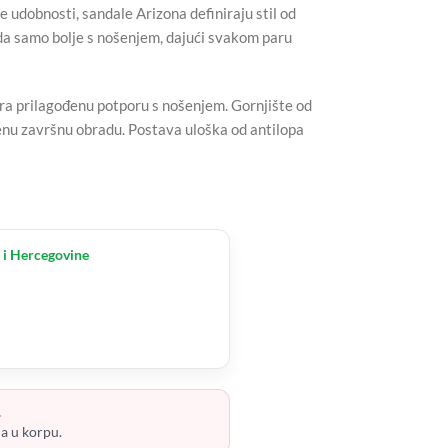
udobnosti, sandale Arizona definiraju stil od
da samo bolje s nošenjem, dajući svakom paru
ara prilagođenu potporu s nošenjem. Gornjište od
enu završnu obradu. Postava uloška od antilopa
 i Hercegovine
.
ja u korpu.