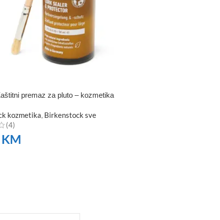
aštitni premaz za pluto – kozmetika
ck kozmetika
,
Birkenstock sve
(4)
0
KM
TE