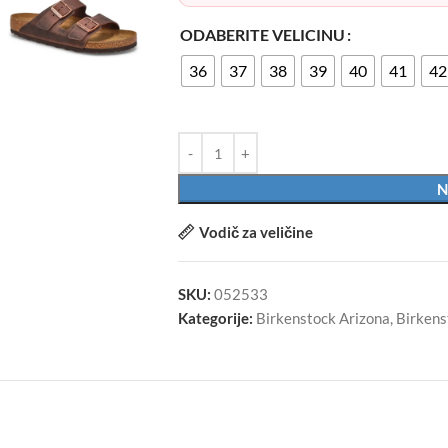
ODABERITE VELICINU
36
37
38
39
40
41
42
N
Vodič za veličine
SKU:
052533
Kategorije:
Birkenstock Arizona
,
Birkens