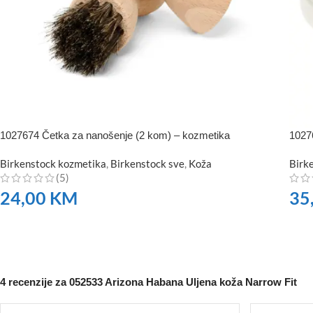
1027674 Četka za nanošenje (2 kom) – kozmetika
1027
Birkenstock kozmetika
,
Birkenstock sve
,
Koža
Birk
(5)
24,00
KM
35
NARUČITE
NA
4 recenzije za
052533 Arizona Habana Uljena koža Narrow Fit