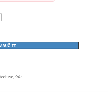
ARUČITE
tock sve
,
Koža