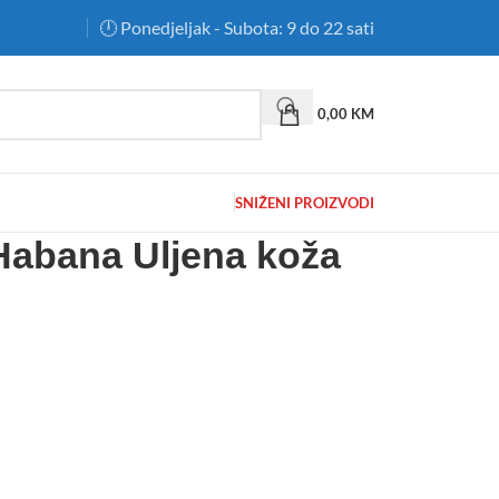
🕛 Ponedjeljak - Subota: 9 do 22 sati
0,00
KM
SNIŽENI PROIZVODI
Habana Uljena koža