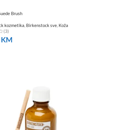
Suede Brush
ck kozmetika
,
Birkenstock sve
,
Koža
(3)
0
KM
TE