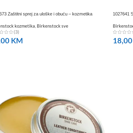
73 Zaštitni sprej za uloške i obuću – kozmetika
1027641 
enstock kozmetika
,
Birkenstock sve
Birkensto
(3)
,00
KM
18,0
RUČITE
NARUČI