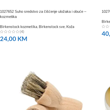
1027652 Suho sredstvo za čišćenje uložaka i obuće –
10276
kozmetika
Birk
Birkenstock kozmetika
,
Birkenstock sve
,
Koža
(4)
40
24,00
KM
NA
NARUČITE