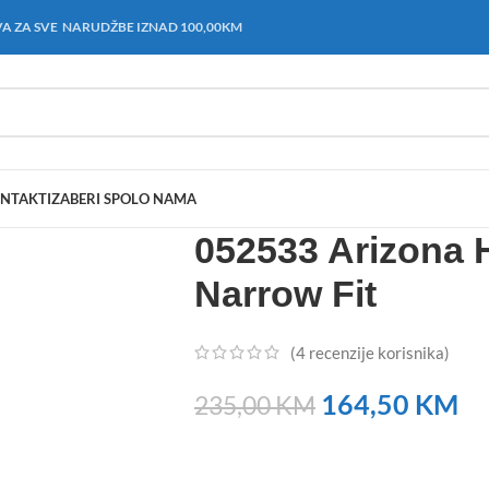
A ZA SVE NARUDŽBE IZNAD 100,00KM
NTAKT
IZABERI SPOL
O NAMA
052533 Arizona 
Narrow Fit
(
4
recenzije korisnika)
164,50
KM
235,00
KM