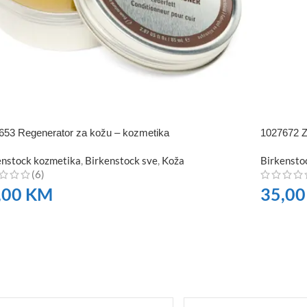
653 Regenerator za kožu – kozmetika
1027672 Z
enstock kozmetika
,
Birkenstock sve
,
Koža
Birkensto
(6)
,00
KM
35,0
RUČITE
NARUČI