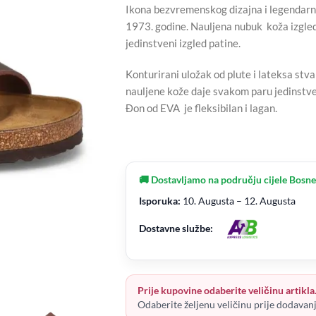
Ikona bezvremenskog dizajna i legendarne 
1973. godine. Nauljena nubuk koža izgle
jedinstveni izgled patine.
Konturirani uložak od plute i lateksa stv
nauljene kože daje svakom paru jedinstv
Đon od EVA je fleksibilan i lagan.
🚚 Dostavljamo na području cijele Bosne
Isporuka:
10. Augusta – 12. Augusta
Dostavne službe:
Prije kupovine odaberite veličinu artikla
Odaberite željenu veličinu prije dodavan