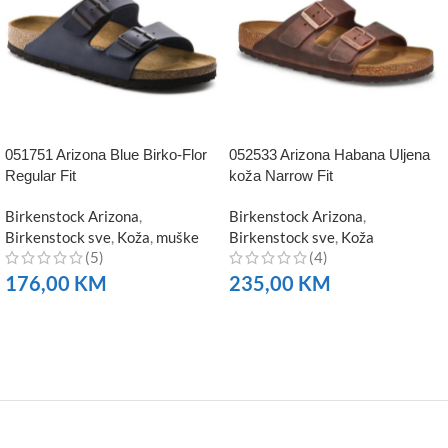
051751 Arizona Blue Birko-Flor
052533 Arizona Habana Uljena
Regular Fit
koža Narrow Fit
Birkenstock Arizona
,
Birkenstock Arizona
,
Birkenstock sve
,
Koža
,
muške
Birkenstock sve
,
Koža
(5)
(4)
176,00
KM
235,00
KM
NARUČITE
NARUČITE