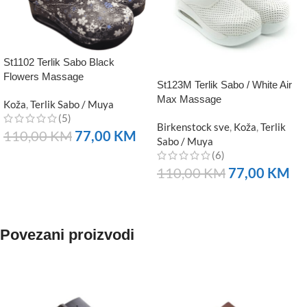
St1102 Terlik Sabo Black
Flowers Massage
St123M Terlik Sabo / White Air
Max Massage
Koža
,
Terlik Sabo / Muya
(5)
Birkenstock sve
,
Koža
,
Terlik
110,00
KM
77,00
KM
Sabo / Muya
(6)
NARUČITE
110,00
KM
77,00
KM
NARUČITE
Povezani proizvodi