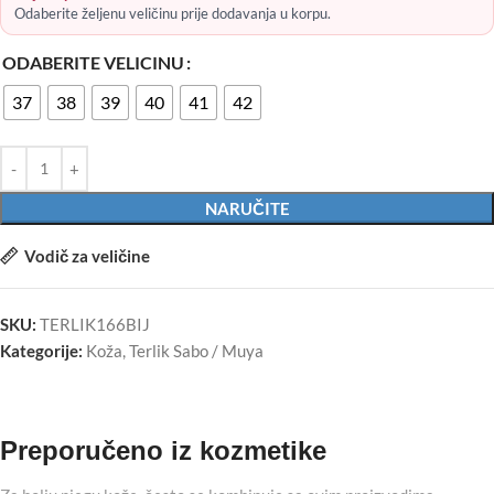
Odaberite željenu veličinu prije dodavanja u korpu.
ODABERITE VELICINU
37
38
39
40
41
42
NARUČITE
Vodič za veličine
SKU:
TERLIK166BIJ
Kategorije:
Koža
,
Terlik Sabo / Muya
Preporučeno iz kozmetike