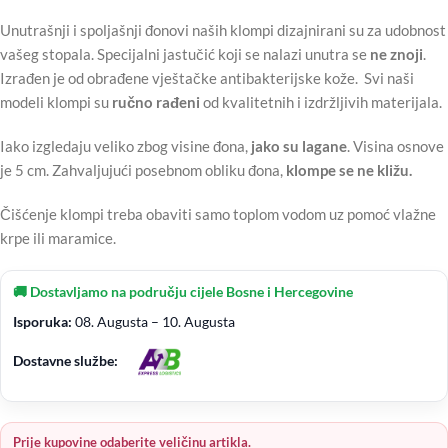
Unutrašnji i spoljašnji đonovi naših klompi dizajnirani su za udobnost
vašeg stopala. Specijalni jastučić koji se nalazi unutra se
ne znoji
.
Izrađen je od obrađene vještačke antibakterijske kože. Svi naši
modeli klompi su
ručno rađeni
od kvalitetnih i izdržljivih materijala.
Iako izgledaju veliko zbog visine đona,
jako su lagane
. Visina osnove
je 5 cm. Zahvaljujući posebnom obliku đona,
klompe se ne kližu.
Čišćenje klompi treba obaviti samo toplom vodom uz pomoć vlažne
krpe ili maramice.
🚚 Dostavljamo na području cijele Bosne i Hercegovine
Isporuka:
08. Augusta – 10. Augusta
Dostavne službe:
Prije kupovine odaberite veličinu artikla.