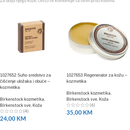
Za bolju njegu kože, često se kombinuje sa ovim proizvodima.
1027652 Suho sredstvo za
1027653 Regenerator za kožu –
čišćenje uložaka i obuće –
kozmetika
kozmetika
Birkenstock kozmetika
,
Birkenstock kozmetika
,
Birkenstock sve
,
Koža
(6)
Birkenstock sve
,
Koža
(4)
35,00
KM
24,00
KM
NARUČITE
NARUČITE