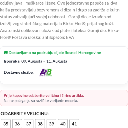
oduševljava i muškarce i žene. Ove jednostavne papuče sa dva
kaiša predstavljaju bezvremenski dizajn i dugo su zadržale kultni
status zahvaljujući svojoj udobnosti. Gornji dio je izrađen od
izdržljivog sintetičkog materijala Birko-Flor®, prijatnog koži.
Anatomski oblikovani uložak od plute i lateksa Gornji dio: Birko-
Flor® Postava uloška: antilop Đon: EVA
🚚 Dostavljamo na području cijele Bosne i Hercegovine
Isporuka:
09. Augusta – 11. Augusta
Dostavne službe:
Prije kupovine odaberite veličinu i širinu artikla.
Na raspolaganju su različite varijante modela.
ODABERITE VELICINU
35
36
37
38
39
40
41