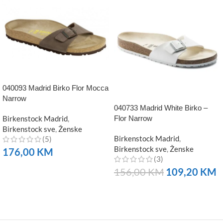
040093 Madrid Birko Flor Mocca
Narrow
040733 Madrid White Birko –
Birkenstock Madrid
,
Flor Narrow
Birkenstock sve
,
Ženske
Birkenstock Madrid
,
(5)
Birkenstock sve
,
Ženske
176,00
KM
(3)
NARUČITE
156,00
KM
109,20
KM
NARUČITE