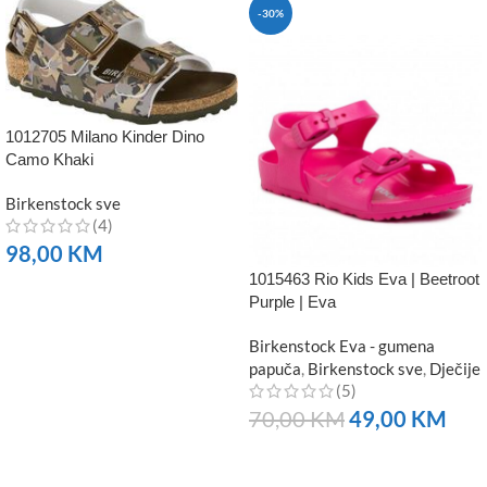
-30%
1012705 Milano Kinder Dino
Camo Khaki
Birkenstock sve
(4)
98,00
KM
1015463 Rio Kids Eva | Beetroot
NARUČITE
Purple | Eva
Birkenstock Eva - gumena
papuča
,
Birkenstock sve
,
Dječije
(5)
70,00
KM
49,00
KM
NARUČITE