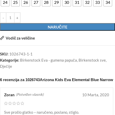
24
25
26
27
28
29
30
31
32
33
34
NARUČITE
Vodič za veličine
SKU:
1026743-1-1
Kategorije:
Birkenstock Eva - gumena papuča
,
Birkenstock sve
,
Dječije
6 recenzija za
1026743Arizona Kids Eva Elemental Blue Narrow
Zoran
10 Marta, 2020
(Potvrđen vlasnik)
Sve prošlo glatko – naručeno, poslano, stiglo.