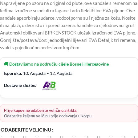
Napravljene po uzoru na original od plute, ove sandale s remenom na
leđima izrađene su od ultra lagane i vrlo fleksibilne EVA pijene. Ove
sandale apsorbiraju udarce, vodootporne su i nježne za kožu. Nosite
ih na plaži, u dvorištu ili pored bazena. Sandale za cjelodnevnu igru!
Anatomski oblikovani BIRKENSTOCK uložak izrađen od EVA pijene.
Gornjište/postava/đon: jednodijelni lijevani EVA Detalji: tri remena,
svaki s pojedinačno podesivom kopčom
🚚 Dostavljamo na području cijele Bosne i Hercegovine
Isporuka:
10. Augusta – 12. Augusta
Dostavne službe:
Prije kupovine odaberite veličinu artikla.
Odaberite željenu veličinu prije dodavanja u korpu.
ODABERITE VELICINU