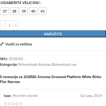
ODABERITE VELICINU
37
38
39
40
41
NARUČITE
Vodič za veličine
SKU:
1018581
Kategorije:
Birkenstock Arizona
,
Birkenstock sve
5 recenzija za
1018581 Arizona Grooved Platform White Birko
Flor Narrow
Ivan
16 Juna, 2019
(Potvrđen vlasnik)