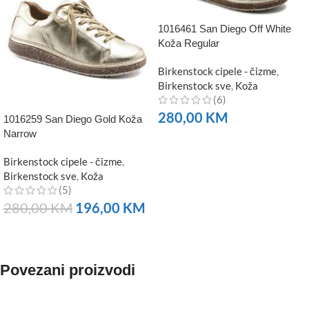
1016461 San Diego Off White
Koža Regular
Birkenstock cipele - čizme
,
Birkenstock sve
,
Koža
(6)
280,00
KM
1016259 San Diego Gold Koža
Narrow
NARUČITE
Birkenstock cipele - čizme
,
Birkenstock sve
,
Koža
(5)
280,00
KM
196,00
KM
NARUČITE
Povezani proizvodi