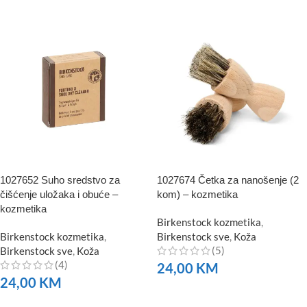
NARUČITE
1027652 Suho sredstvo za
1027674 Četka za nanošenje (2
čišćenje uložaka i obuće –
kom) – kozmetika
kozmetika
Birkenstock kozmetika
,
Birkenstock kozmetika
,
Birkenstock sve
,
Koža
(5)
Birkenstock sve
,
Koža
(4)
24,00
KM
24,00
KM
NARUČITE
NARUČITE