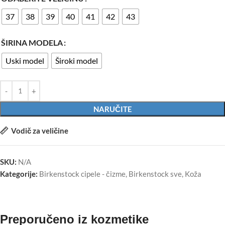
37
38
39
40
41
42
43
ŠIRINA MODELA
Uski model
Široki model
NARUČITE
Vodič za veličine
SKU:
N/A
Kategorije:
Birkenstock cipele - čizme
,
Birkenstock sve
,
Koža
Preporučeno iz kozmetike