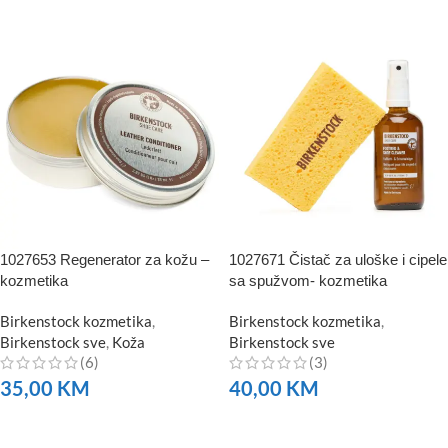
1027653 Regenerator za kožu –
1027671 Čistač za uloške i cipele
kozmetika
sa spužvom- kozmetika
Birkenstock kozmetika
,
Birkenstock kozmetika
,
Birkenstock sve
,
Koža
Birkenstock sve
(6)
(3)
35,00
KM
40,00
KM
NARUČITE
NARUČITE