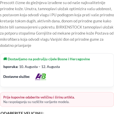
Prescott čizme do gležnjeva izrađene su od naše najkvalitetnije
prirodne kože. Unutra, tamnoplavi uložak optimizira vašu udobnost,
s postavom koja odvodi vlagu i PU podlogom koja prati vaše prirodno
kretanje tokom dugih, aktivnih dana, đonom od prirodne gume kako
biste bili samouvjereni u pokretu. BIRKENSTOCK tamnoplavi uložak
za potporu stopalima Gornjište od mekane prirodne kože Postava od
mikrofibera koja odvodi vlagu Vanjski đon od prirodne gume za
dodatno prianjanje
🚚 Dostavljamo na području cijele Bosne i Hercegovine
Isporuka:
10. Augusta – 12. Augusta
Dostavne službe:
Prije kupovine odaberite veličinu i širinu artikla.
Na raspolaganju su različite varijante modela.
ODABERITE VELICINU