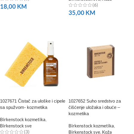
(6)
18,00
KM
35,00
KM
NARUČITE
NARUČITE
1027671 Čistač za uloške i cipele
1027652 Suho sredstvo za
sa spužvom- kozmetika
čišćenje uložaka i obuće –
kozmetika
Birkenstock kozmetika
,
Birkenstock sve
Birkenstock kozmetika
,
(3)
Birkenstock sve
,
Koža