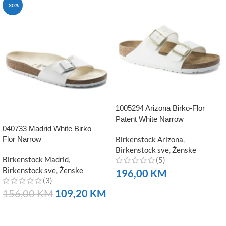
-30%
1005294 Arizona Birko-Flor
Patent White Narrow
040733 Madrid White Birko –
Flor Narrow
Birkenstock Arizona
,
Birkenstock sve
,
Ženske
Birkenstock Madrid
,
(5)
Birkenstock sve
,
Ženske
196,00
KM
(3)
NARUČITE
156,00
KM
109,20
KM
NARUČITE