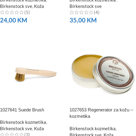
Birkenstock sve
,
Koža
Birkenstock sve
(5)
(4)
24,00
KM
35,00
KM
NARUČITE
NARUČITE
1027641 Suede Brush
1027653 Regenerator za kožu –
kozmetika
Birkenstock kozmetika
,
Birkenstock sve
,
Koža
Birkenstock kozmetika
,
(3)
Birkenstock sve
,
Koža