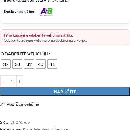
Isporuka:
12. Augusta – 14. Augusta
Dostavne službe:
Prije kupovine odaberite veličinu artikla.
Odaberite željenu veličinu prije dodavanja u korpu.
ODABERITE VELICINU
37
38
39
40
41
NARUČITE
Vodič za veličine
SKU:
70068-69
Kategorije:
Koža
,
Mephisto
,
Ženske