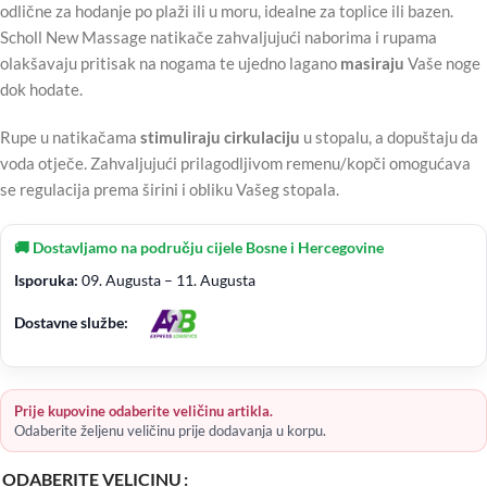
odlične za hodanje po plaži ili u moru, idealne za toplice ili bazen.
Scholl New Massage natikače zahvaljujući naborima i rupama
olakšavaju pritisak na nogama te ujedno lagano
masiraju
Vaše noge
dok hodate.
Rupe u natikačama
stimuliraju cirkulaciju
u stopalu, a dopuštaju da
voda otječe. Zahvaljujući prilagodljivom remenu/kopči omogućava
se regulacija prema širini i obliku Vašeg stopala.
🚚 Dostavljamo na području cijele Bosne i Hercegovine
Isporuka:
09. Augusta – 11. Augusta
Dostavne službe:
Prije kupovine odaberite veličinu artikla.
Odaberite željenu veličinu prije dodavanja u korpu.
ODABERITE VELICINU