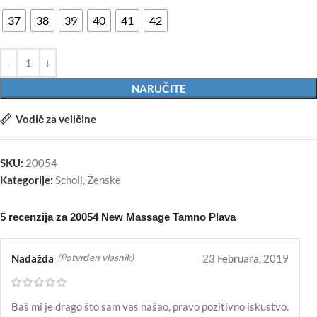
37
38
39
40
41
42
NARUČITE
Vodič za veličine
SKU:
20054
Kategorije:
Scholl
,
Ženske
5 recenzija za
20054 New Massage Tamno Plava
Nadažda
23 Februara, 2019
(Potvrđen vlasnik)
Baš mi je drago što sam vas našao, pravo pozitivno iskustvo.