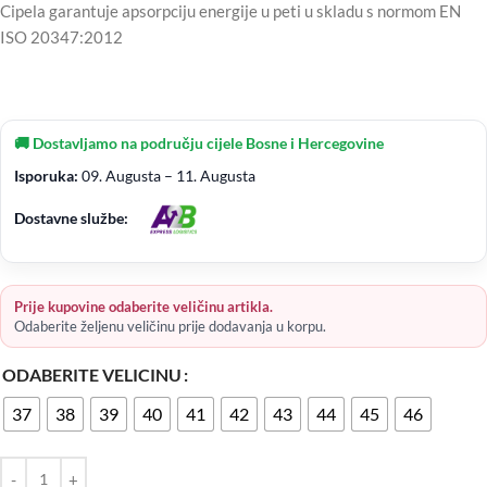
Cipela garantuje apsorpciju energije u peti u skladu s normom EN
ISO 20347:2012
🚚 Dostavljamo na području cijele Bosne i Hercegovine
Isporuka:
09. Augusta – 11. Augusta
Dostavne službe:
Prije kupovine odaberite veličinu artikla.
Odaberite željenu veličinu prije dodavanja u korpu.
ODABERITE VELICINU
37
38
39
40
41
42
43
44
45
46