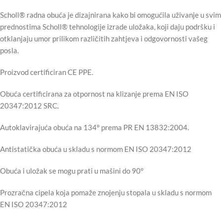
Scholl® radna obuća je dizajnirana kako bi omogućila uživanje u svim
prednostima Scholl® tehnologije izrade uložaka, koji daju podršku i
otklanjaju umor prilikom različitih zahtjeva i odgovornosti vašeg
posla.
Proizvod certificiran CE PPE.
Obuća certificirana za otpornost na klizanje prema EN ISO
20347:2012 SRC.
Autoklavirajuća obuća na 134° prema PR EN 13832:2004.
Antistatička obuća u skladu s normom EN ISO 20347:2012
Obuća i uložak se mogu prati u mašini do 90°
Prozračna cipela koja pomaže znojenju stopala u skladu s normom
EN ISO 20347:2012