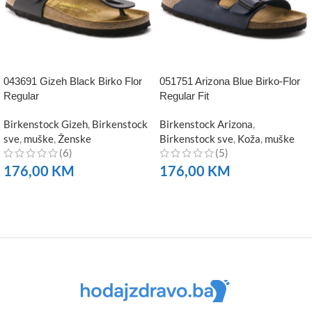
043691 Gizeh Black Birko Flor
051751 Arizona Blue Birko-Flor
Regular
Regular Fit
Birkenstock Gizeh
,
Birkenstock
Birkenstock Arizona
,
sve
,
muške
,
Ženske
Birkenstock sve
,
Koža
,
muške
(6)
(5)
176,00
KM
176,00
KM
NARUČITE
NARUČITE