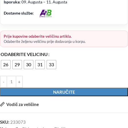
Isporuka:
09. Augusta – 11. Augusta
Dostavne službe:
Prije kupovine odaberite veličinu artikla.
Odaberite željenu veličinu prije dodavanja u korpu.
ODABERITE VELICINU
26
29
30
31
33
NARUČITE
Vodič za veličine
SKU:
233073