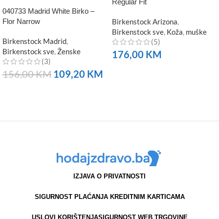
Regular Fit
040733 Madrid White Birko –
Flor Narrow
Birkenstock Arizona
,
Birkenstock sve
,
Koža
,
muške
Birkenstock Madrid
,
(5)
Birkenstock sve
,
Ženske
176,00
KM
(3)
NARUČITE
156,00
KM
109,20
KM
NARUČITE
IZJAVA O PRIVATNOSTI
SIGURNOST PLAĆANJA KREDITNIM KARTICAMA
USLOVI KORIŠTENJA
SIGURNOST WEB TRGOVINE