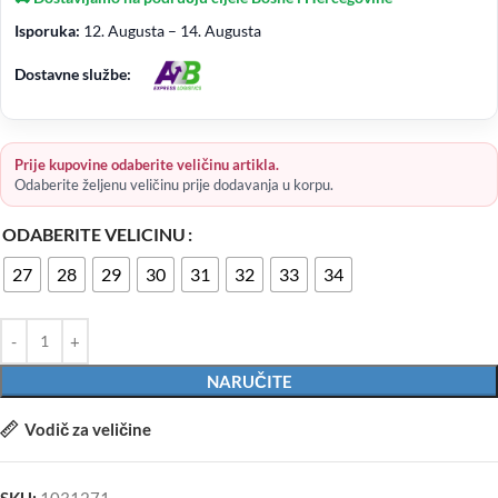
Isporuka:
12. Augusta – 14. Augusta
Dostavne službe:
Prije kupovine odaberite veličinu artikla.
Odaberite željenu veličinu prije dodavanja u korpu.
ODABERITE VELICINU
27
28
29
30
31
32
33
34
NARUČITE
Vodič za veličine
SKU:
1031271