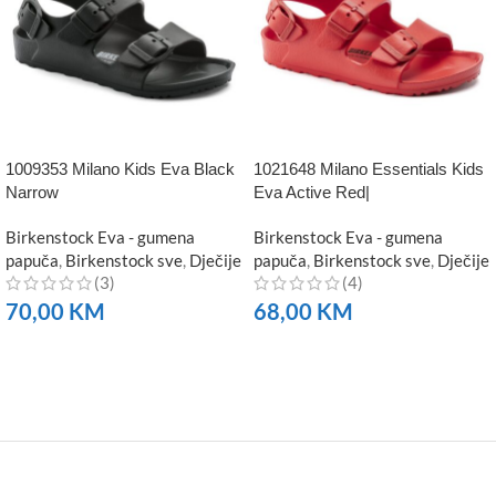
1009353 Milano Kids Eva Black
1021648 Milano Essentials Kids
Narrow
Eva Active Red|
Birkenstock Eva - gumena
Birkenstock Eva - gumena
papuča
,
Birkenstock sve
,
Dječije
papuča
,
Birkenstock sve
,
Dječije
(3)
(4)
70,00
KM
68,00
KM
NARUČITE
NARUČITE