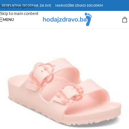
BESPLATNA DOSTAVA ZA SVE NARUDŽBE IZNAD 100,00KM
Skip to navigation
Skip to main content
MENU