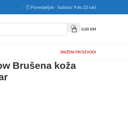
🕛 Ponedjeljak - Subota: 9 do 22 sati
0,00
KM
SNIŽENI PROIZVODI
ow Brušena koža
ar