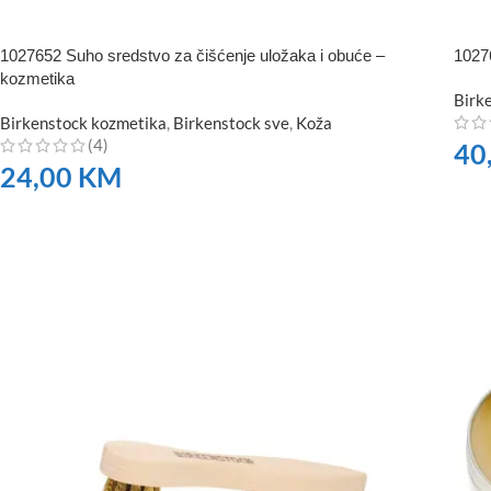
1027652 Suho sredstvo za čišćenje uložaka i obuće –
10276
kozmetika
Birk
Birkenstock kozmetika
,
Birkenstock sve
,
Koža
(4)
40
24,00
KM
NA
NARUČITE