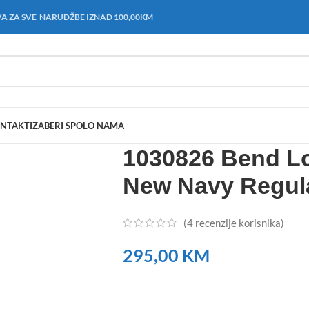
A ZA SVE NARUDŽBE IZNAD 100,00KM
NTAKT
IZABERI SPOL
O NAMA
1030826 Bend L
New Navy Regul
(
4
recenzije korisnika)
295,00
KM