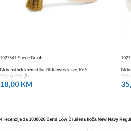
1027641 Suede Brush
1027
Birkenstock kozmetika
,
Birkenstock sve
,
Koža
Birk
(3)
18,00
KM
35
NARUČITE
NA
4 recenzije za
1030826 Bend Low Brušena koža New Navy Regul