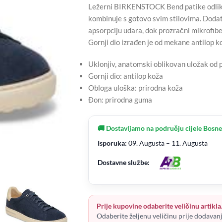
Ležerni BIRKENSTOCK Bend patike odlikuj
kombinuje s gotovo svim stilovima. Dodatn
apsorpciju udara, dok prozračni mikrofib
Gornji dio izrađen je od mekane antilop k
Uklonjiv, anatomski oblikovan uložak od p
Gornji dio: antilop koža
Obloga uloška: prirodna koža
Đon: prirodna guma
🚚 Dostavljamo na području cijele Bosne
Isporuka:
09. Augusta – 11. Augusta
Dostavne službe:
Prije kupovine odaberite veličinu artikla
Odaberite željenu veličinu prije dodavan