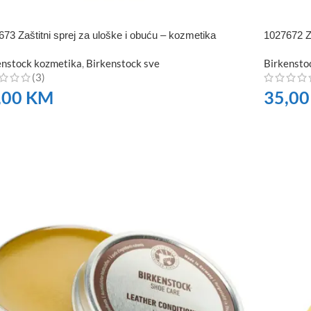
73 Zaštitni sprej za uloške i obuću – kozmetika
1027672 Z
enstock kozmetika
,
Birkenstock sve
Birkensto
(3)
,00
KM
35,0
RUČITE
NARUČI