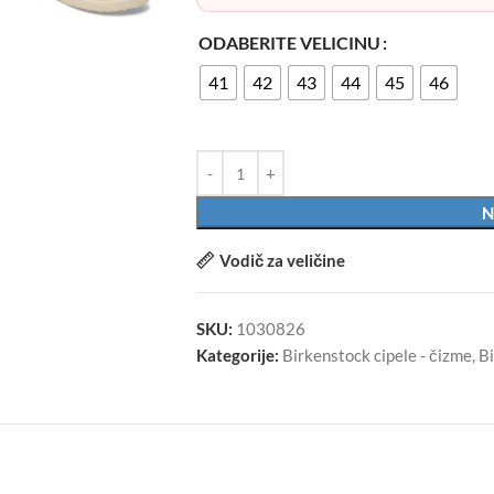
ODABERITE VELICINU
41
42
43
44
45
46
N
Vodič za veličine
SKU:
1030826
Kategorije:
Birkenstock cipele - čizme
,
B