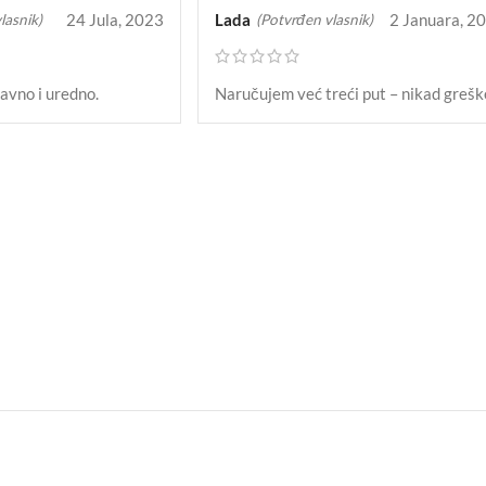
24 Jula, 2023
Lada
2 Januara, 2
lasnik)
(Potvrđen vlasnik)
avno i uredno.
Naručujem već treći put – nikad grešk