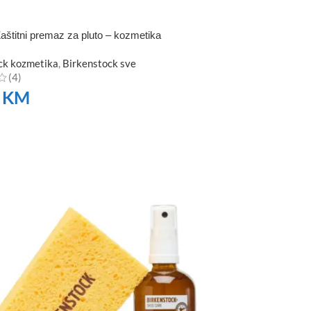
aštitni premaz za pluto – kozmetika
ck kozmetika
,
Birkenstock sve
(4)
0
KM
TE