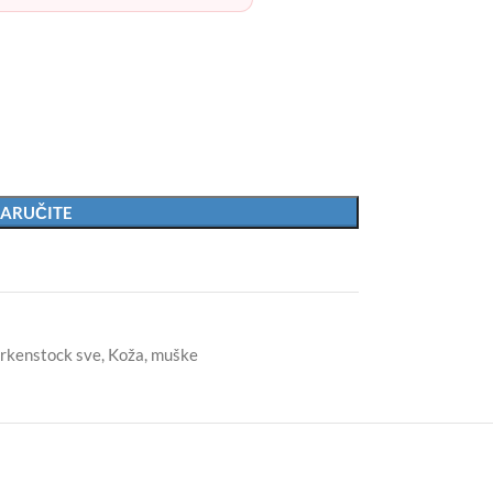
ARUČITE
irkenstock sve
,
Koža
,
muške