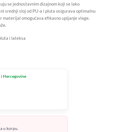
u se jednostavnim dizajnom koji se lako
i srednji sloj od PU-a i pluta osigurava optimalnu
er materijal omogućava efikasno upijanje vlage.
ože.
luta i lateksa
 i Hercegovine
.
ja u korpu.