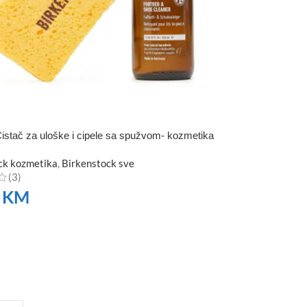
istač za uloške i cipele sa spužvom- kozmetika
ck kozmetika
,
Birkenstock sve
(3)
0
KM
TE