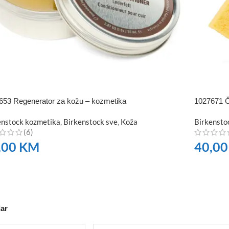
653 Regenerator za kožu – kozmetika
1027671 Č
enstock kozmetika
,
Birkenstock sve
,
Koža
Birkensto
(6)
,00
KM
40,0
RUČITE
NARUČI
ar