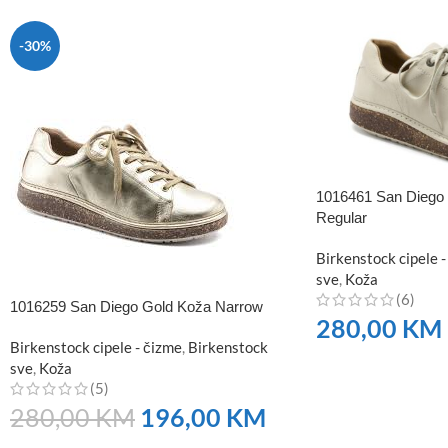
-30%
1016461 San Diego 
Regular
Birkenstock cipele -
sve
,
Koža
(6)
1016259 San Diego Gold Koža Narrow
280,00
KM
Birkenstock cipele - čizme
,
Birkenstock
NARUČITE
sve
,
Koža
(5)
280,00
KM
196,00
KM