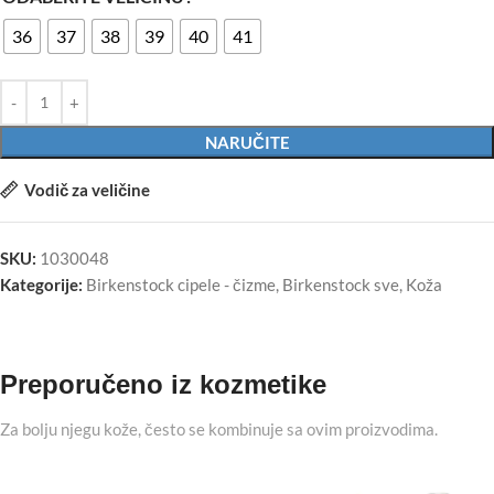
36
37
38
39
40
41
NARUČITE
Vodič za veličine
SKU:
1030048
Kategorije:
Birkenstock cipele - čizme
,
Birkenstock sve
,
Koža
Preporučeno iz kozmetike
Za bolju njegu kože, često se kombinuje sa ovim proizvodima.