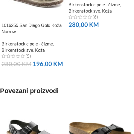
Birkenstock cipele - čizme
,
Birkenstock sve
,
Koža
(6)
280,00
KM
1016259 San Diego Gold Koža
Narrow
NARUČITE
Birkenstock cipele - čizme
,
Birkenstock sve
,
Koža
(5)
280,00
KM
196,00
KM
NARUČITE
Povezani proizvodi