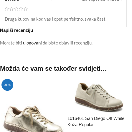
Druga kupovina kod vas i opet perfektno, svaka čast.
Napiši recenziju
Morate biti
ulogovani
da biste objavili recenziju.
Možda će vam se također svidjeti…
-30%
1016461 San Diego Off White
Koža Regular