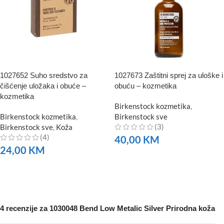
1027652 Suho sredstvo za
1027673 Zaštitni sprej za uloške i
čišćenje uložaka i obuće –
obuću – kozmetika
kozmetika
Birkenstock kozmetika
,
Birkenstock kozmetika
,
Birkenstock sve
(3)
Birkenstock sve
,
Koža
(4)
40,00
KM
24,00
KM
NARUČITE
NARUČITE
4 recenzije za
1030048 Bend Low Metalic Silver Prirodna koža