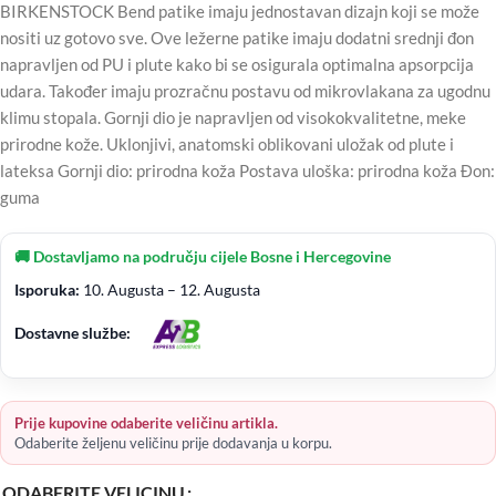
BIRKENSTOCK Bend patike imaju jednostavan dizajn koji se može
nositi uz gotovo sve. Ove ležerne patike imaju dodatni srednji đon
napravljen od PU i plute kako bi se osigurala optimalna apsorpcija
udara. Također imaju prozračnu postavu od mikrovlakana za ugodnu
klimu stopala. Gornji dio je napravljen od visokokvalitetne, meke
prirodne kože. Uklonjivi, anatomski oblikovani uložak od plute i
lateksa Gornji dio: prirodna koža Postava uloška: prirodna koža Đon:
guma
🚚 Dostavljamo na području cijele Bosne i Hercegovine
Isporuka:
10. Augusta – 12. Augusta
Dostavne službe:
Prije kupovine odaberite veličinu artikla.
Odaberite željenu veličinu prije dodavanja u korpu.
ODABERITE VELICINU