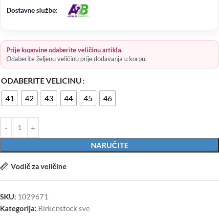
Dostavne službe:
Prije kupovine odaberite veličinu artikla.
Odaberite željenu veličinu prije dodavanja u korpu.
ODABERITE VELICINU
41
42
43
44
45
46
NARUČITE
Vodič za veličine
SKU:
1029671
Kategorija:
Birkenstock sve