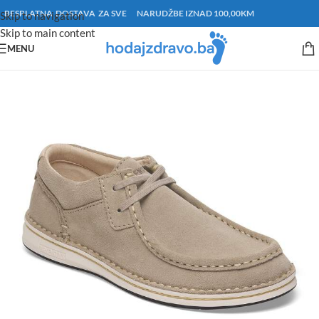
BESPLATNA DOSTAVA ZA SVE NARUDŽBE IZNAD 100,00KM
Skip to navigation
Skip to main content
MENU