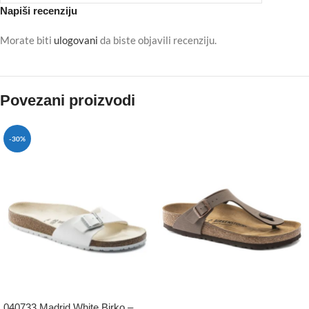
Napiši recenziju
Morate biti
ulogovani
da biste objavili recenziju.
Povezani proizvodi
-30%
040733 Madrid White Birko –