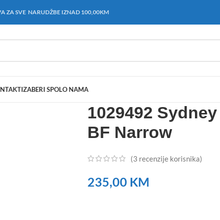
A ZA SVE NARUDŽBE IZNAD 100,00KM
NTAKT
IZABERI SPOL
O NAMA
1029492 Sydney 
BF Narrow
(
3
recenzije korisnika)
235,00
KM