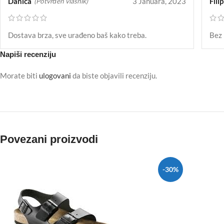
Danica
3 Januara, 2023
Filip
(Potvrđen vlasnik)
Dostava brza, sve urađeno baš kako treba.
Bez 
Napiši recenziju
Morate biti
ulogovani
da biste objavili recenziju.
Povezani proizvodi
-30%