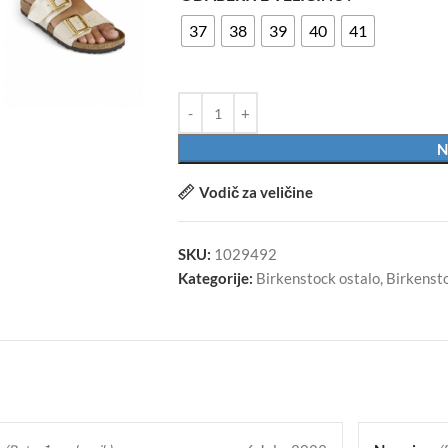
37
38
39
40
41
N
Vodič za veličine
SKU:
1029492
Kategorije:
Birkenstock ostalo
,
Birkenst