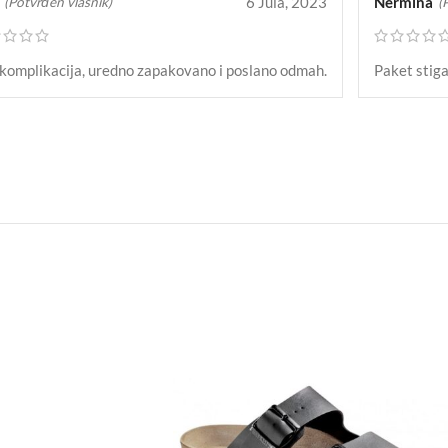
6 Jula, 2023
Nermina
(Potvrđen vlasnik)
(
komplikacija, uredno zapakovano i poslano odmah.
Paket stiga