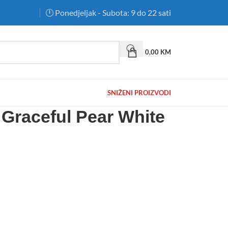
🕛 Ponedjeljak - Subota: 9 do 22 sati
0,00
KM
SNIŽENI PROIZVODI
Graceful Pear White