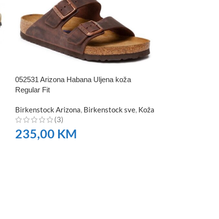
052531 Arizona Habana Uljena koža
071061 Mayari Mo
Regular Fit
Birkenstock May
Birkenstock Arizona
,
Birkenstock sve
,
Koža
muške
,
Ženske
(3)
(3)
235,00
KM
196,00
K
NARUČITE
NARUČITE