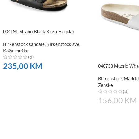
034191 Milano Black Koža Regular
Birkenstock sandale
,
Birkenstock sve
,
Koža
,
muške
(6)
235,00
KM
040733 Madrid White
NARUČITE
Birkenstock Madrid
Ženske
(3)
156,00
KM
NARUČITE