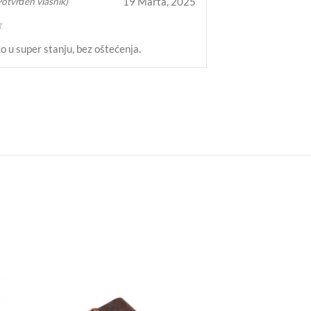
19 Marta, 2025
Potvrđen vlasnik)
o u super stanju, bez oštećenja.