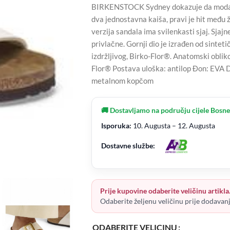
BIRKENSTOCK Sydney dokazuje da moda i 
dva jednostavna kaiša, pravi je hit među
verzija sandala ima svilenkasti sjaj. Sja
privlačne. Gornji dio je izrađen od sintet
izdržljivog, Birko-Flor®. Anatomski obliko
Flor® Postava uloška: antilop Đon: EVA D
metalnom kopčom
🚚 Dostavljamo na području cijele Bosne
Isporuka:
10. Augusta – 12. Augusta
Dostavne službe:
Prije kupovine odaberite veličinu artikla
Odaberite željenu veličinu prije dodavan
ODABERITE VELICINU