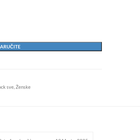
ARUČITE
ock sve
,
Ženske