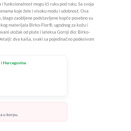
funkcionalnost mogu ići ruku pod ruku. Sa svoja
 ženama koje žele i visoku modu i udobnost. Ova
jne, blago zaobljene podstavljene kopče posebno su
ičkog materijala Birko-Flor®, ugodnog za kožu i
vani uložak od plute i lateksa Gornji dio: Birko-
etalji: dva kaiša, svaki sa pojedinačno podesivom
 i Hercegovine
.
ja u korpu.