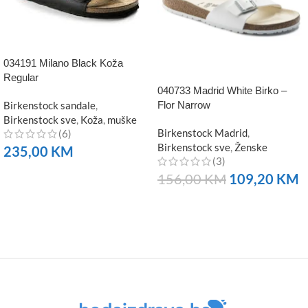
034191 Milano Black Koža
Regular
040733 Madrid White Birko –
Birkenstock sandale
,
Flor Narrow
Birkenstock sve
,
Koža
,
muške
Birkenstock Madrid
,
(6)
Birkenstock sve
,
Ženske
235,00
KM
(3)
NARUČITE
156,00
KM
109,20
KM
NARUČITE