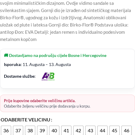
svojim minimalističkim dizajnom. Ovdje vidimo sandale sa
svilenkastim sjajem. Gornji dio je izrađen od sintetičkog materijala
Birko-Flor®, ugodnog za kožu i izdržljivog. Anatomski oblikovani
uložak od plute i lateksa Gornji dio: Birko-Flor® Podstava uloška:
antilop Đon: EVA Detalji: jedan remen s individualno podesivom
metalnom kopčom
🚚 Dostavljamo na području cijele Bosne i Hercegovine
Isporuka:
11. Augusta – 13. Augusta
Dostavne službe:
Prije kupovine odaberite veličinu artikla.
Odaberite željenu veličinu prije dodavanja u korpu.
ODABERITE VELICINU
36
37
38
39
40
41
42
43
44
45
46