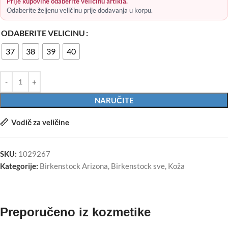
Prije kupovine odaberite veličinu artikla.
Odaberite željenu veličinu prije dodavanja u korpu.
ODABERITE VELICINU
37
38
39
40
NARUČITE
Vodič za veličine
SKU:
1029267
Kategorije:
Birkenstock Arizona
,
Birkenstock sve
,
Koža
Preporučeno iz kozmetike