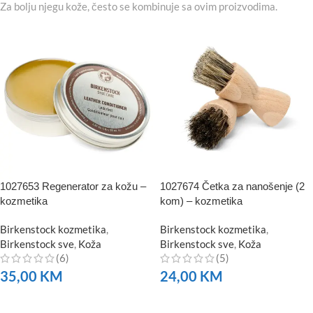
Za bolju njegu kože, često se kombinuje sa ovim proizvodima.
1027653 Regenerator za kožu –
1027674 Četka za nanošenje (2
kozmetika
kom) – kozmetika
Birkenstock kozmetika
,
Birkenstock kozmetika
,
Birkenstock sve
,
Koža
Birkenstock sve
,
Koža
(6)
(5)
35,00
KM
24,00
KM
NARUČITE
NARUČITE