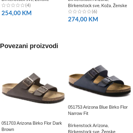
(4)
Birkenstock sve
,
Koža
,
Ženske
(6)
254,00
KM
274,00
KM
NARUČITE
NARUČITE
Povezani proizvodi
051753 Arizona Blue Birko Flor
Narrow Fit
051703 Arizona Birko Flor Dark
Birkenstock Arizona
,
Brown
Birkenstock sve
,
Ženske