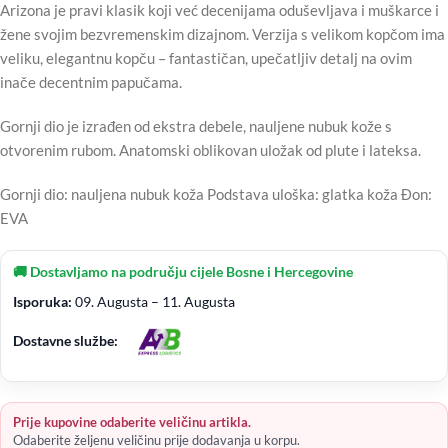
Arizona je pravi klasik koji već decenijama oduševljava i muškarce i
žene svojim bezvremenskim dizajnom. Verzija s velikom kopčom ima
veliku, elegantnu kopču – fantastičan, upečatljiv detalj na ovim
inače decentnim papučama.
Gornji dio je izrađen od ekstra debele, nauljene nubuk kože s
otvorenim rubom. Anatomski oblikovan uložak od plute i lateksa.
Gornji dio: nauljena nubuk koža Podstava uloška: glatka koža Đon:
EVA
🚚 Dostavljamo na području cijele Bosne i Hercegovine
Isporuka:
09. Augusta – 11. Augusta
Dostavne službe:
Prije kupovine odaberite veličinu artikla.
Odaberite željenu veličinu prije dodavanja u korpu.