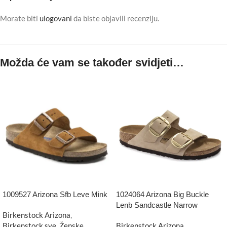
Morate biti
ulogovani
da biste objavili recenziju.
Možda će vam se također svidjeti…
1009527 Arizona Sfb Leve Mink
1024064 Arizona Big Buckle
Lenb Sandcastle Narrow
Birkenstock Arizona
,
Birkenstock sve
,
Ženske
Birkenstock Arizona
,