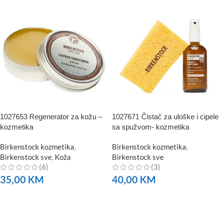
1027653 Regenerator za kožu –
1027671 Čistač za uloške i cipele
kozmetika
sa spužvom- kozmetika
Birkenstock kozmetika
,
Birkenstock kozmetika
,
Birkenstock sve
,
Koža
Birkenstock sve
(6)
(3)
35,00
KM
40,00
KM
NARUČITE
NARUČITE