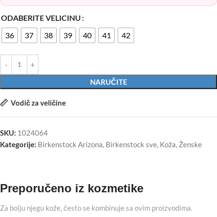
ODABERITE VELICINU
36
37
38
39
40
41
42
NARUČITE
Vodič za veličine
SKU:
1024064
Kategorije:
Birkenstock Arizona
,
Birkenstock sve
,
Koža
,
Ženske
Preporučeno iz kozmetike
Za bolju njegu kože, često se kombinuje sa ovim proizvodima.